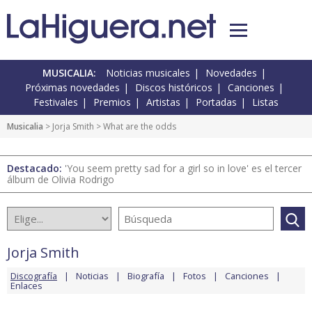
MUSICALIA:
Noticias musicales
Novedades
Próximas novedades
Discos históricos
Canciones
Festivales
Premios
Artistas
Portadas
Listas
Musicalia
>
Jorja Smith
> What are the odds
Destacado:
'You seem pretty sad for a girl so in love' es el tercer
álbum de Olivia Rodrigo
Jorja Smith
Discografía
Noticias
Biografía
Fotos
Canciones
Enlaces