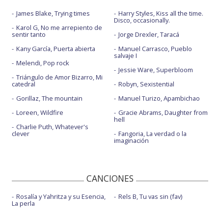
James Blake, Trying times
Harry Styles, Kiss all the time.
Disco, occasionally.
Karol G, No me arrepiento de
sentir tanto
Jorge Drexler, Taracá
Kany García, Puerta abierta
Manuel Carrasco, Pueblo
salvaje I
Melendi, Pop rock
Jessie Ware, Superbloom
Triángulo de Amor Bizarro, Mi
catedral
Robyn, Sexistential
Gorillaz, The mountain
Manuel Turizo, Apambichao
Loreen, Wildfire
Gracie Abrams, Daughter from
hell
Charlie Puth, Whatever's
clever
Fangoria, La verdad o la
imaginación
CANCIONES
Rosalía y Yahritza y su Esencia,
Rels B, Tu vas sin (fav)
La perla