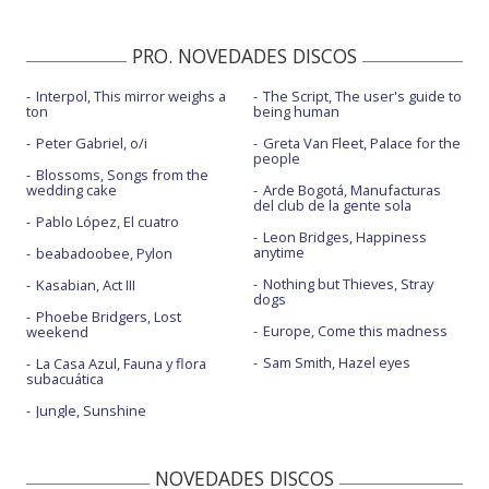
PRO. NOVEDADES DISCOS
Interpol, This mirror weighs a
The Script, The user's guide to
ton
being human
Peter Gabriel, o/i
Greta Van Fleet, Palace for the
people
Blossoms, Songs from the
wedding cake
Arde Bogotá, Manufacturas
del club de la gente sola
Pablo López, El cuatro
Leon Bridges, Happiness
anytime
beabadoobee, Pylon
Nothing but Thieves, Stray
Kasabian, Act III
dogs
Phoebe Bridgers, Lost
Europe, Come this madness
weekend
Sam Smith, Hazel eyes
La Casa Azul, Fauna y flora
subacuática
Jungle, Sunshine
NOVEDADES DISCOS