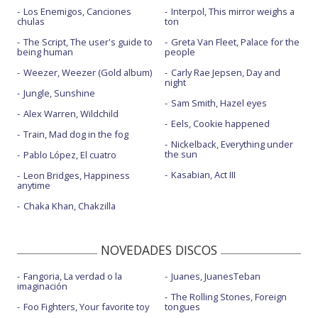
Los Enemigos, Canciones
Interpol, This mirror weighs a
chulas
ton
The Script, The user's guide to
Greta Van Fleet, Palace for the
being human
people
Weezer, Weezer (Gold album)
Carly Rae Jepsen, Day and
night
Jungle, Sunshine
Sam Smith, Hazel eyes
Alex Warren, Wildchild
Eels, Cookie happened
Train, Mad dog in the fog
Nickelback, Everything under
the sun
Pablo López, El cuatro
Kasabian, Act III
Leon Bridges, Happiness
anytime
Chaka Khan, Chakzilla
NOVEDADES DISCOS
Fangoria, La verdad o la
Juanes, JuanesTeban
imaginación
The Rolling Stones, Foreign
Foo Fighters, Your favorite toy
tongues