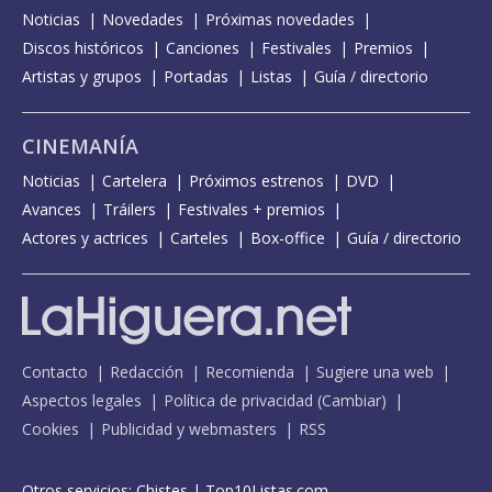
Noticias
Novedades
Próximas novedades
Discos históricos
Canciones
Festivales
Premios
Artistas y grupos
Portadas
Listas
Guía / directorio
CINEMANÍA
Noticias
Cartelera
Próximos estrenos
DVD
Avances
Tráilers
Festivales + premios
Actores y actrices
Carteles
Box-office
Guía / directorio
Contacto
Redacción
Recomienda
Sugiere una web
Aspectos legales
Política de privacidad
(
Cambiar
)
Cookies
Publicidad y webmasters
RSS
Otros servicios:
Chistes
|
Top10Listas.com