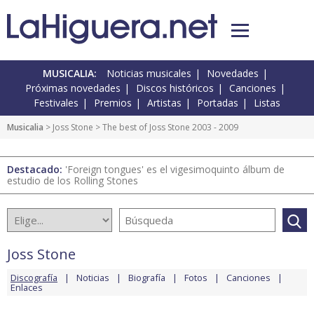
MUSICALIA:
Noticias musicales
Novedades
Próximas novedades
Discos históricos
Canciones
Festivales
Premios
Artistas
Portadas
Listas
Musicalia
>
Joss Stone
> The best of Joss Stone 2003 - 2009
Destacado:
'Foreign tongues' es el vigesimoquinto álbum de
estudio de los Rolling Stones
Joss Stone
Discografía
Noticias
Biografía
Fotos
Canciones
Enlaces