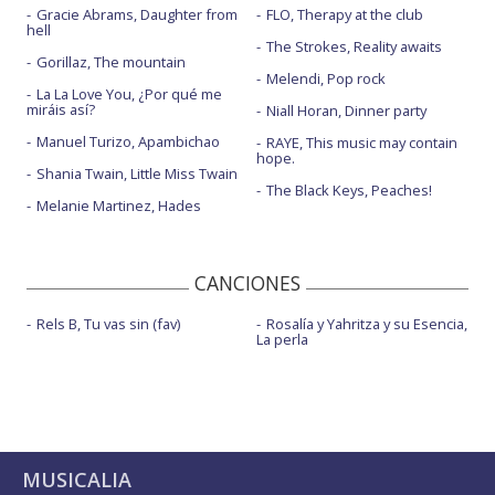
Gracie Abrams, Daughter from
FLO, Therapy at the club
hell
The Strokes, Reality awaits
Gorillaz, The mountain
Melendi, Pop rock
La La Love You, ¿Por qué me
miráis así?
Niall Horan, Dinner party
Manuel Turizo, Apambichao
RAYE, This music may contain
hope.
Shania Twain, Little Miss Twain
The Black Keys, Peaches!
Melanie Martinez, Hades
CANCIONES
Rels B, Tu vas sin (fav)
Rosalía y Yahritza y su Esencia,
La perla
MUSICALIA