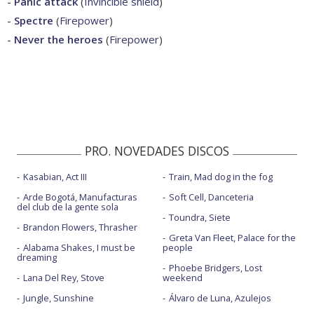
-
Panic attack
(
Invincible shield
)
-
Spectre
(
Firepower
)
-
Never the heroes
(
Firepower
)
PRO. NOVEDADES DISCOS
Kasabian, Act III
Train, Mad dog in the fog
Arde Bogotá, Manufacturas
Soft Cell, Danceteria
del club de la gente sola
Toundra, Siete
Brandon Flowers, Thrasher
Greta Van Fleet, Palace for the
Alabama Shakes, I must be
people
dreaming
Phoebe Bridgers, Lost
Lana Del Rey, Stove
weekend
Jungle, Sunshine
Álvaro de Luna, Azulejos