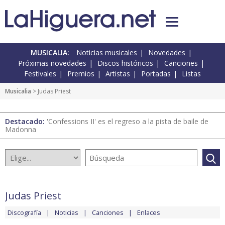
MUSICALIA:
Noticias musicales
Novedades
Próximas novedades
Discos históricos
Canciones
Festivales
Premios
Artistas
Portadas
Listas
Musicalia
> Judas Priest
Destacado:
'Confessions II' es el regreso a la pista de baile de
Madonna
Judas Priest
Discografía
Noticias
Canciones
Enlaces