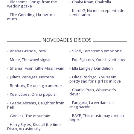
Blossoms, Songs from the
Chaka Khan, Chakzilla
wedding cake
Karol G, No me arrepiento de
Ellie Goulding, I know too
sentir tanto
much
NOVEDADES DISCOS
Ariana Grande, Petal
Siloé, Terrorismo emocional
Muse, The wow! signal
Foo Fighters, Your favorite toy
Shania Twain, Little Miss Twain
Ella Langley, Dandelion
Julieta Venegas, Norteña
Olivia Rodrigo, You seem
pretty sad for a girl so in love
Bunbury, De un siglo anterior
Charlie Puth, Whatever's
clever
Xoel López, Oniria popular
Fangoria, La verdad o la
Gracie Abrams, Daughter from
imaginación
hell
RAYE, This music may contain
Gorillaz, The mountain
hope.
Harry Styles, Kiss all the time.
Disco, occasionally.