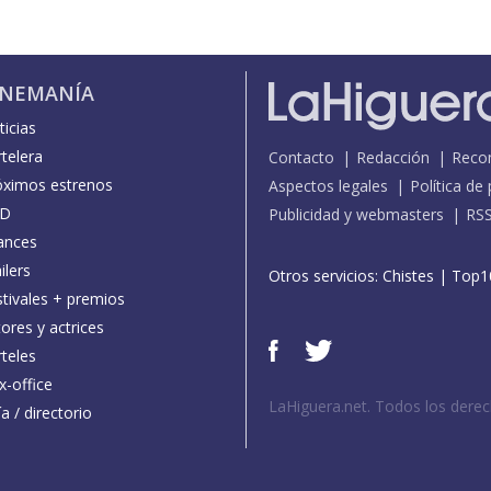
INEMANÍA
icias
telera
Contacto
Redacción
Reco
óximos estrenos
Aspectos legales
Política de
D
Publicidad y webmasters
RS
ances
ilers
Otros servicios:
Chistes
|
Top1
stivales + premios
ores y actrices
teles
x-office
LaHiguera.net. Todos los dere
a / directorio