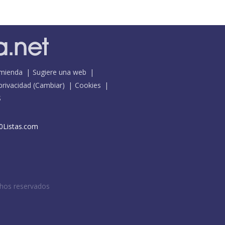
mienda
Sugiere una web
 privacidad
(
Cambiar
)
Cookies
S
0Listas.com
chos reservados