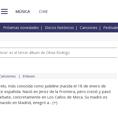
MÚSICA
CINE
Próximas novedades
Discos históricos
Canciones
Festival
 love' es el tercer álbum de Olivia Rodrigo
Canciones
Enlaces
elo, más conocida como Judeline (nacida el 18 de enero de
e española. Nació en Jerez de la Frontera, pero creció y pasó
Barbate, concretamente en Los Caños de Meca. Su madre es
nacido en Madrid, emigró a... (
+
)