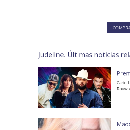
COMPRA 
Judeline. Últimas noticias re
Prem
Carín 
Rauw A
Mado