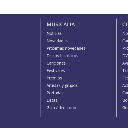
MUSICALIA
C
Noticias
Not
Novedades
Car
Próximas novedades
Pr
Discos históricos
DV
Canciones
Av
Festivales
Trá
Premios
Fe
Artistas y grupos
Act
Portadas
Car
Listas
Bo
Guía / directorio
Guí