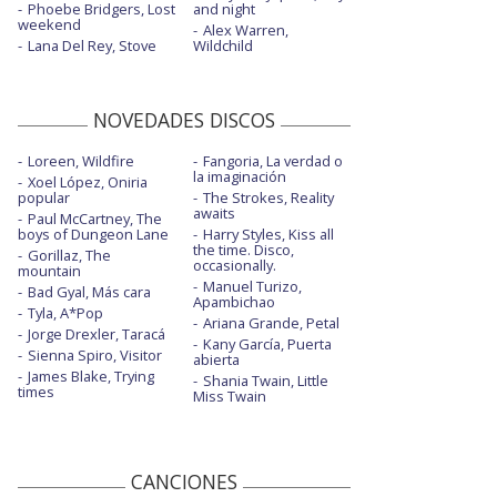
Phoebe Bridgers, Lost
and night
weekend
Alex Warren,
Lana Del Rey, Stove
Wildchild
NOVEDADES DISCOS
Loreen, Wildfire
Fangoria, La verdad o
la imaginación
Xoel López, Oniria
popular
The Strokes, Reality
awaits
Paul McCartney, The
boys of Dungeon Lane
Harry Styles, Kiss all
the time. Disco,
Gorillaz, The
occasionally.
mountain
Manuel Turizo,
Bad Gyal, Más cara
Apambichao
Tyla, A*Pop
Ariana Grande, Petal
Jorge Drexler, Taracá
Kany García, Puerta
Sienna Spiro, Visitor
abierta
James Blake, Trying
Shania Twain, Little
times
Miss Twain
CANCIONES