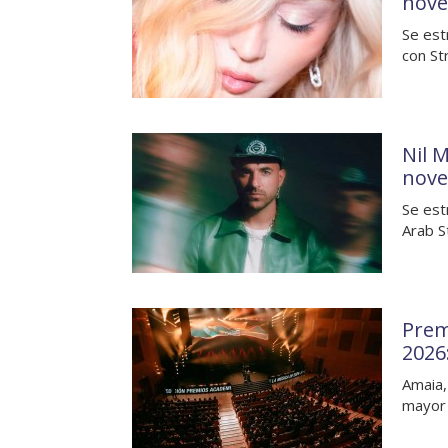
nove
Se est
con St
Nil M
nove
Se est
Arab S
Prem
2026
Amaia,
mayor