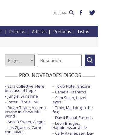
es
Premios
Artistas
Portadas
Listas
PRO. NOVEDADES DISCOS
Ezra Collective, Here
Tokio Hotel, Encore
because of hope
Camela, Titánicos
Jungle, Sunshine
Sam Smith, Hazel
Peter Gabriel, o/i
eyes
Roger Taylor, Violence
Train, Mad dog in the
insane in a beautiful
fog
world
David Bisbal, Eternos
Anni B Sweet, Alegría
Leon Bridges,
Los Zigarros, Carne
Happiness anytime
con patatas
Carly Rae Jepsen, Day