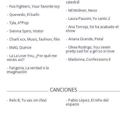
catedral
Foo Fighters, Your favorite toy
Nil Moliner, Nexo
Quevedo, El baifo
Laura Pausini, Yo canto 2
Tyla, A*Pop
Ana Torroja, Se ha acabado el
show
Sienna Spiro, Visitor
Ariana Grande, Petal
Charli xcx, Music, fashion, film
Olivia Rodrigo, You seem
Malú, Quince
pretty sad for a girl so in love
La La Love You, ¿Por qué me
Madonna, Confessions II
miráis así?
Fangoria, La verdad o la
imaginación
CANCIONES
Rels B, Tu vas sin (fav)
Pablo López, El niño del
espacio