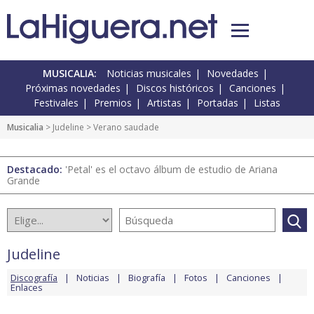
MUSICALIA:
Noticias musicales
Novedades
Próximas novedades
Discos históricos
Canciones
Festivales
Premios
Artistas
Portadas
Listas
Musicalia
>
Judeline
> Verano saudade
Destacado:
'Petal' es el octavo álbum de estudio de Ariana
Grande
Judeline
Discografía
Noticias
Biografía
Fotos
Canciones
Enlaces