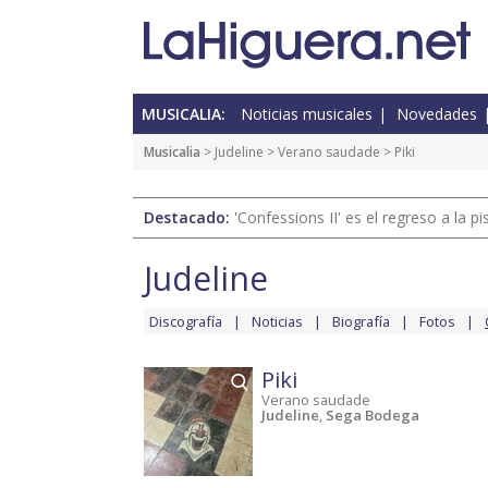
MUSICALIA:
Noticias musicales
Novedades
Musicalia
>
Judeline
>
Verano saudade
> Piki
Destacado:
'Confessions II' es el regreso a la 
Judeline
Discografía
Noticias
Biografía
Fotos
Piki
Verano saudade
Judeline
,
Sega Bodega