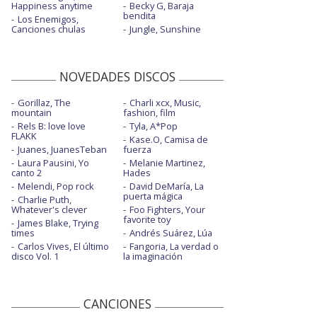
Happiness anytime
Becky G, Baraja
bendita
Los Enemigos,
Canciones chulas
Jungle, Sunshine
NOVEDADES DISCOS
Gorillaz, The
Charli xcx, Music,
mountain
fashion, film
Rels B: love love
Tyla, A*Pop
FLAKK
Kase.O, Camisa de
Juanes, JuanesTeban
fuerza
Laura Pausini, Yo
Melanie Martinez,
canto 2
Hades
Melendi, Pop rock
David DeMaría, La
puerta mágica
Charlie Puth,
Whatever's clever
Foo Fighters, Your
favorite toy
James Blake, Trying
times
Andrés Suárez, Lúa
Carlos Vives, El último
Fangoria, La verdad o
disco Vol. 1
la imaginación
CANCIONES