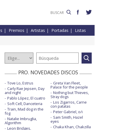
es
Premios
Artistas
Portadas
Listas
PRO. NOVEDADES DISCOS
Tove Lo, Estrus
Greta Van Fleet,
Palace for the people
Carly Rae Jepsen, Day
and night
Nothing but Thieves,
Stray dogs
Pablo López, El cuatro
Los Zigarros, Carne
Soft Cell, Danceteria
con patatas
Train, Mad dog in the
Peter Gabriel, o/i
fog
Sam Smith, Hazel
Natalie Imbruglia,
eyes
Algorithm
Chaka Khan, Chakzilla
Leon Bridges,