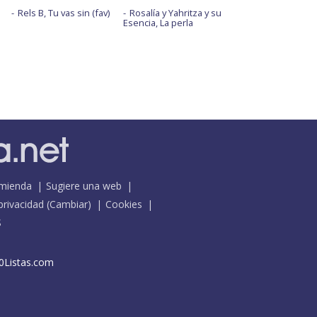
Rels B, Tu vas sin (fav)
Rosalía y Yahritza y su
Esencia, La perla
mienda
Sugiere una web
 privacidad
(
Cambiar
)
Cookies
S
0Listas.com