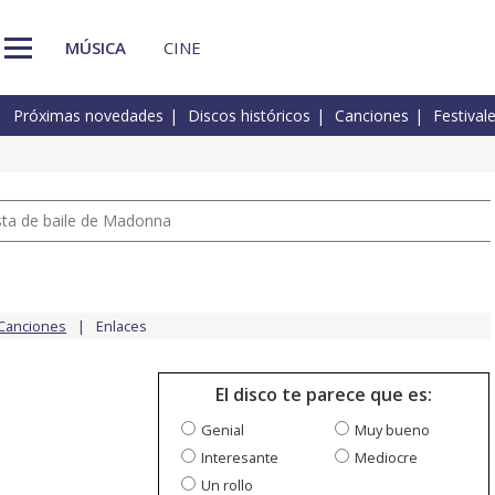
MÚSICA
CINE
Próximas novedades
Discos históricos
Canciones
Festival
pista de baile de Madonna
Canciones
Enlaces
El disco te parece que es:
Genial
Muy bueno
Interesante
Mediocre
Un rollo