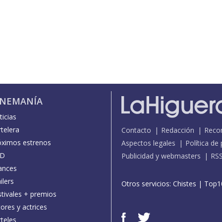
INEMANÍA
icias
telera
Contacto
Redacción
Reco
óximos estrenos
Aspectos legales
Política de
D
Publicidad y webmasters
RS
ances
ilers
Otros servicios:
Chistes
|
Top1
stivales + premios
ores y actrices
teles