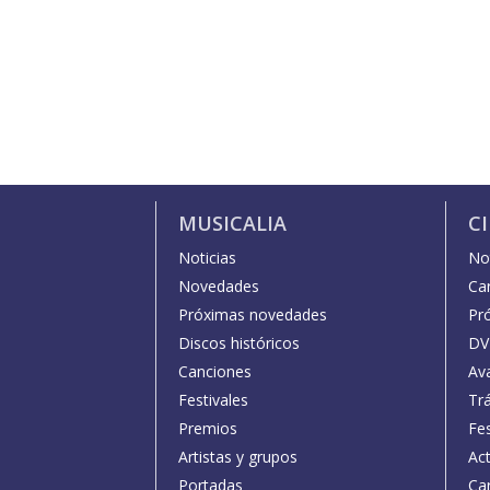
MUSICALIA
C
Noticias
Not
Novedades
Car
Próximas novedades
Pr
Discos históricos
DV
Canciones
Av
Festivales
Trá
Premios
Fe
Artistas y grupos
Act
Portadas
Car