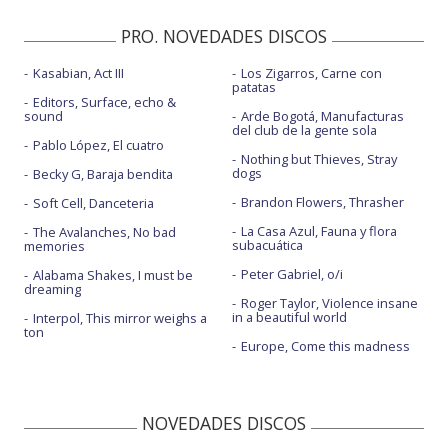
PRO. NOVEDADES DISCOS
Kasabian, Act III
Los Zigarros, Carne con
patatas
Editors, Surface, echo &
sound
Arde Bogotá, Manufacturas
del club de la gente sola
Pablo López, El cuatro
Nothing but Thieves, Stray
dogs
Becky G, Baraja bendita
Brandon Flowers, Thrasher
Soft Cell, Danceteria
La Casa Azul, Fauna y flora
The Avalanches, No bad
subacuática
memories
Peter Gabriel, o/i
Alabama Shakes, I must be
dreaming
Roger Taylor, Violence insane
in a beautiful world
Interpol, This mirror weighs a
ton
Europe, Come this madness
NOVEDADES DISCOS