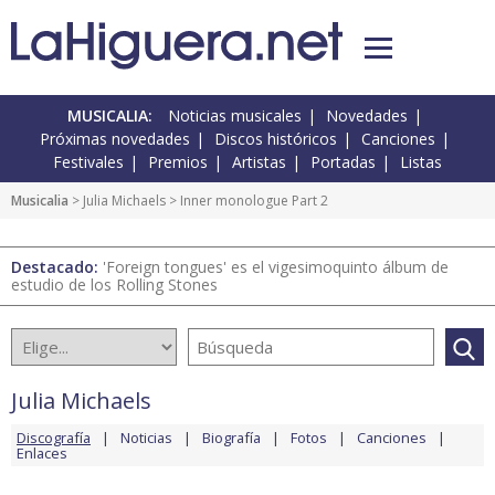
MUSICALIA:
Noticias musicales
Novedades
Próximas novedades
Discos históricos
Canciones
Festivales
Premios
Artistas
Portadas
Listas
Musicalia
>
Julia Michaels
> Inner monologue Part 2
Destacado:
'Foreign tongues' es el vigesimoquinto álbum de
estudio de los Rolling Stones
Julia Michaels
Discografía
Noticias
Biografía
Fotos
Canciones
Enlaces