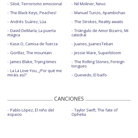
Siloé, Terrorismo emocional
Nil Moliner, Nexo
The Black Keys, Peaches!
Manuel Turizo, Apambichao
Andrés Suárez, Lúa
The Strokes, Reality awaits
David DeMaría, La puerta
Triángulo de Amor Bizarro, Mi
mágica
catedral
Kase.O, Camisa de fuerza
Juanes, JuanesTeban
Gorillaz, The mountain
Jessie Ware, Superbloom
James Blake, Trying times
The Rolling Stones, Foreign
tongues
La La Love You, ¿Por qué me
miráis así?
Quevedo, El baifo
CANCIONES
Pablo López, El niño del
Taylor Swift, The fate of
espacio
Ophelia