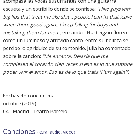
acompasa las voces susurrantes con una guitarra
escueta y un estribillo donde se confiesa:
"I like guys with
big lips that treat me like shit... people I can fix that leave
when there good again…I keep falling for boys and
mistaking them for men"
, en cambio
Hurt again
florece
como un luminoso y atrevido canto, entre su belleza se
percibe lo agridulce de su contenido. Julia ha comentado
sobre la canción:
"Me encanta. Dejaría que me
rompiesen el corazón cien veces si eso es lo que supone
poder vivir el amor. Eso es de lo que trata 'Hurt again'"
.
Fechas de conciertos
octubre
(2019)
04 - Madrid - Teatro Barceló
Canciones
(letra, audio, vídeo)