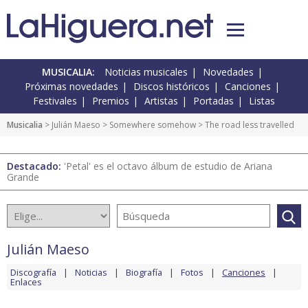
MUSICALIA:
Noticias musicales
Novedades
Próximas novedades
Discos históricos
Canciones
Festivales
Premios
Artistas
Portadas
Listas
Musicalia
>
Julián Maeso
>
Somewhere somehow
> The road less travelled
Destacado:
'Petal' es el octavo álbum de estudio de Ariana
Grande
Julián Maeso
Discografía
Noticias
Biografía
Fotos
Canciones
Enlaces