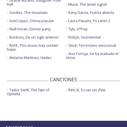
Gracie Abrams, Daughter from
hell
Muse, The wow! signal
Gorillaz, The mountain
Kany García, Puerta abierta
Xoel López, Oniria popular
Laura Pausini, Yo canto 2
Niall Horan, Dinner party
Tyla, A*Pop
Bunbury, De un siglo anterior
Robyn, Sexistential
RAYE, This music may contain
Siloé, Terrorismo emocional
hope.
Ana Torroja, Se ha acabado el
Melanie Martinez, Hades
show
CANCIONES
Taylor Swift, The fate of
Rels B, Tu vas sin (fav)
Ophelia