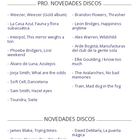
PRO. NOVEDADES DISCOS
Weezer, Weezer (Gold album)
Brandon Flowers, Thrasher
La Casa Azul, Fauna y flora
Leon Bridges, Happiness
subacuática
anytime
Interpol, This mirror weighs a
Alex Warren, Wildchild
ton
Arde Bogotá, Manufacturas
Phoebe Bridgers, Lost
del club de la gente sola
weekend
Ellie Goulding, I know too
Álvaro de Luna, Azulejos
much
Jorja Smith, What are the odds
The Avalanches, No bad
memories
Soft Cell, Danceteria
Train, Mad dog in the fog
Sam Smith, Hazel eyes
Toundra, Siete
NOVEDADES DISCOS
James Blake, Trying times
David DeMaría, La puerta
mágica