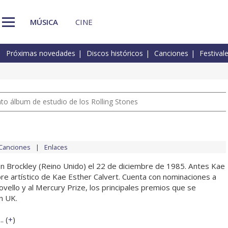
MÚSICA
CINE
Próximas novedades
Discos históricos
Canciones
Festival
nto álbum de estudio de los Rolling Stones
Canciones
Enlaces
 Brockley (Reino Unido) el 22 de diciembre de 1985. Antes Kae
e artístico de Kae Esther Calvert. Cuenta con nominaciones a
 Novello y al Mercury Prize, los principales premios que se
n UK.
. (
+
)