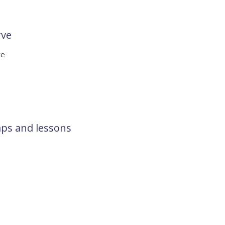
rve
re
aps and lessons