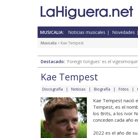
MUSICALIA:
Noticias musicales
Novedades
Musicalia
> Kae Tempest
Destacado:
'Foreign tongues' es el vigesimoqui
Kae Tempest
Discografía
Noticias
Biografía
Fotos
Kae Tempest nació en
Tempest, es el nombr
los Brits, a los Ivor
conceden cada año e
2022 es el año de su..