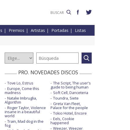
es
Premios
Artistas
Portadas
Listas
PRO. NOVEDADES DISCOS
Tove Lo, Estrus
The Script, The user's
guide to being human
Europe, Come this
madness
Soft Cell, Danceteria
Natalie Imbruglia,
Toundra, Siete
Algorithm
Greta Van Fleet,
Roger Taylor, Violence
Palace for the people
insane in a beautiful
Tokio Hotel, Encore
world
Eels, Cookie
Train, Mad dog in the
happened
fog
Weezer, Weezer