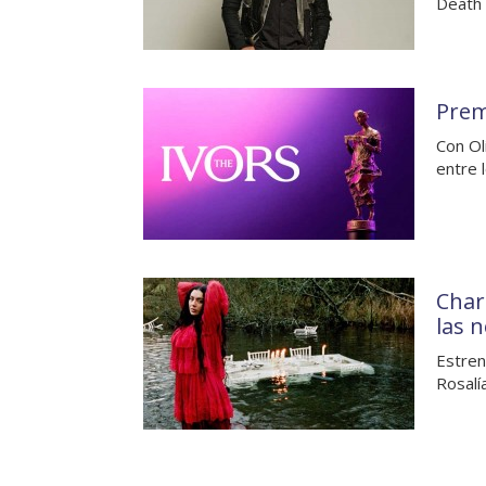
Death 
Prem
Con Ol
entre 
Charl
las 
Estren
Rosalí