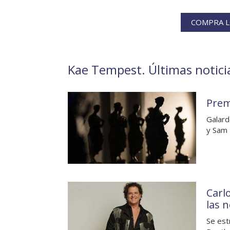
COMPRA L
Kae Tempest. Últimas noticia
Prem
Galard
y Sam 
Carl
las 
Se est