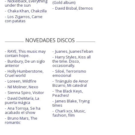
Nickelback, Everything
(Gold album)
under the sun
David Bisbal, Eternos
Chaka Khan, Chakzilla
Los Zigarros, Carne
con patatas
NOVEDADES DISCOS
RAYE, This music may
Juanes, JuanesTeban
contain hope.
Harry Styles, Kiss all
Bunbury, De un siglo
the time. Disco,
anterior
occasionally.
Holly Humberstone,
Siloé, Terrorismo
Cruel world
emocional
Loreen, Wildfire
Triángulo de Amor
Bizarro, Mi catedral
Nil Moliner, Nexo
The Black Keys,
Sienna Spiro, Visitor
Peaches!
David DeMaría, La
James Blake, Trying
puerta mágica
times
Ana Torroja, Se ha
Charli xcx, Music,
acabado el show
fashion, film
Bruno Mars, The
romantic