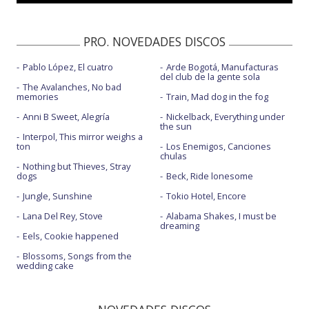
PRO. NOVEDADES DISCOS
Pablo López, El cuatro
Arde Bogotá, Manufacturas
del club de la gente sola
The Avalanches, No bad
memories
Train, Mad dog in the fog
Anni B Sweet, Alegría
Nickelback, Everything under
the sun
Interpol, This mirror weighs a
ton
Los Enemigos, Canciones
chulas
Nothing but Thieves, Stray
dogs
Beck, Ride lonesome
Jungle, Sunshine
Tokio Hotel, Encore
Lana Del Rey, Stove
Alabama Shakes, I must be
dreaming
Eels, Cookie happened
Blossoms, Songs from the
wedding cake