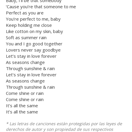
Baby, I’ll be that somebody
‘Cause you’re that someone to me
Perfect as you are
You’re perfect to me, baby
Keep holding me close
Like cotton on my skin, baby
Soft as summer rain
You and I go good together
Lovers never say goodbye
Let’s stay in love forever
As seasons change
Through sunshine & rain
Let’s stay in love forever
As seasons change
Through sunshine & rain
Come shine or rain
Come shine or rain
It’s all the same
It’s all the same
* Las letras de canciones están protegidas por las leyes de
derechos de autor y son propiedad de sus respectivos