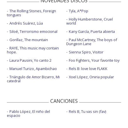
NOVEDADES DISCOS
The Rolling Stones, Foreign
Tyla, A*Pop
tongues
Holly Humberstone, Cruel
Andrés Suárez, Lúa
world
Siloé, Terrorismo emocional
Kany García, Puerta abierta
Gorillaz, The mountain
Paul McCartney, The boys of
Dungeon Lane
RAYE, This music may contain
hope.
Sienna Spiro, Visitor
Laura Pausini, Yo canto 2
Foo Fighters, Your favorite toy
Manuel Turizo, Apambichao
Rels B: love love FLAKK
Triángulo de Amor Bizarro, Mi
Xoel López, Oniria popular
catedral
CANCIONES
Pablo López, El niño del
Rels B, Tu vas sin (fav)
espacio