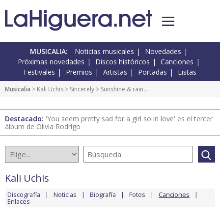
MUSICALIA:
Noticias musicales
Novedades
Próximas novedades
Discos históricos
Canciones
Festivales
Premios
Artistas
Portadas
Listas
Musicalia
>
Kali Uchis
>
Sincerely
> Sunshine & rain…
Destacado:
'You seem pretty sad for a girl so in love' es el tercer
álbum de Olivia Rodrigo
Kali Uchis
Discografía
Noticias
Biografía
Fotos
Canciones
Enlaces