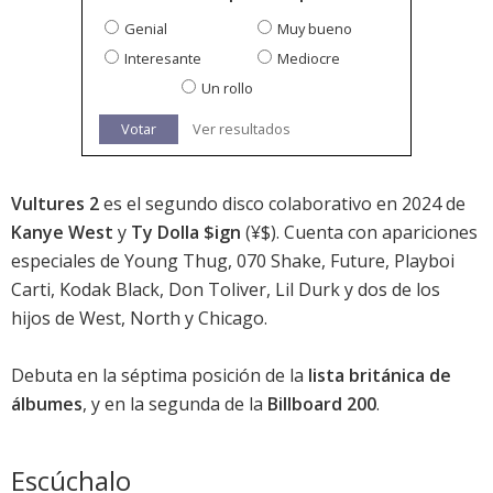
Genial
Muy bueno
Interesante
Mediocre
Un rollo
Votar
Ver resultados
Vultures 2
es el segundo disco colaborativo en 2024 de
Kanye West
y
Ty Dolla $ign
(¥$). Cuenta con apariciones
especiales de Young Thug, 070 Shake, Future, Playboi
Carti, Kodak Black, Don Toliver, Lil Durk y dos de los
hijos de West, North y Chicago.
Debuta en la séptima posición de la
lista británica de
álbumes
, y en la segunda de la
Billboard 200
.
Escúchalo