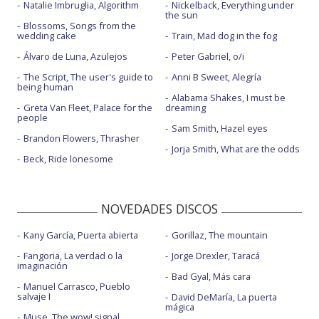
Natalie Imbruglia, Algorithm
Nickelback, Everything under
the sun
Blossoms, Songs from the
wedding cake
Train, Mad dog in the fog
Álvaro de Luna, Azulejos
Peter Gabriel, o/i
The Script, The user's guide to
Anni B Sweet, Alegría
being human
Alabama Shakes, I must be
Greta Van Fleet, Palace for the
dreaming
people
Sam Smith, Hazel eyes
Brandon Flowers, Thrasher
Jorja Smith, What are the odds
Beck, Ride lonesome
NOVEDADES DISCOS
Kany García, Puerta abierta
Gorillaz, The mountain
Fangoria, La verdad o la
Jorge Drexler, Taracá
imaginación
Bad Gyal, Más cara
Manuel Carrasco, Pueblo
salvaje I
David DeMaría, La puerta
mágica
Muse, The wow! signal