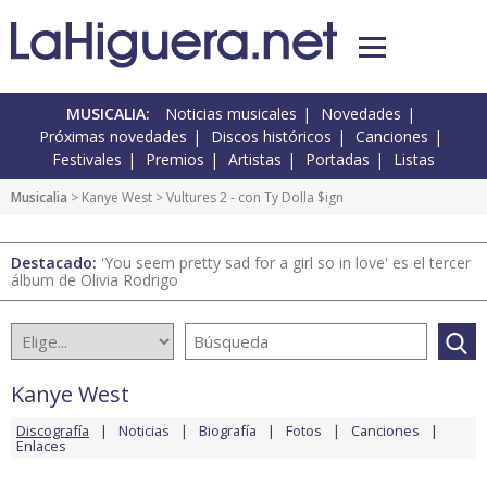
MUSICALIA:
Noticias musicales
Novedades
Próximas novedades
Discos históricos
Canciones
Festivales
Premios
Artistas
Portadas
Listas
Musicalia
>
Kanye West
> Vultures 2 - con Ty Dolla $ign
Destacado:
'You seem pretty sad for a girl so in love' es el tercer
álbum de Olivia Rodrigo
Kanye West
Discografía
Noticias
Biografía
Fotos
Canciones
Enlaces