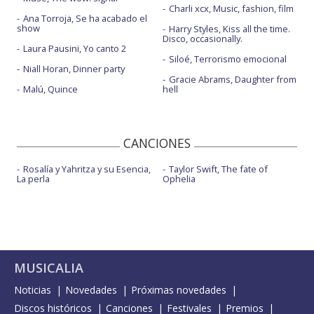
Charli xcx, Music, fashion, film
Ana Torroja, Se ha acabado el
show
Harry Styles, Kiss all the time.
Disco, occasionally.
Laura Pausini, Yo canto 2
Siloé, Terrorismo emocional
Niall Horan, Dinner party
Gracie Abrams, Daughter from
Malú, Quince
hell
CANCIONES
Rosalía y Yahritza y su Esencia,
Taylor Swift, The fate of
La perla
Ophelia
MUSICALIA
Noticias
Novedades
Próximas novedades
Discos históricos
Canciones
Festivales
Premios