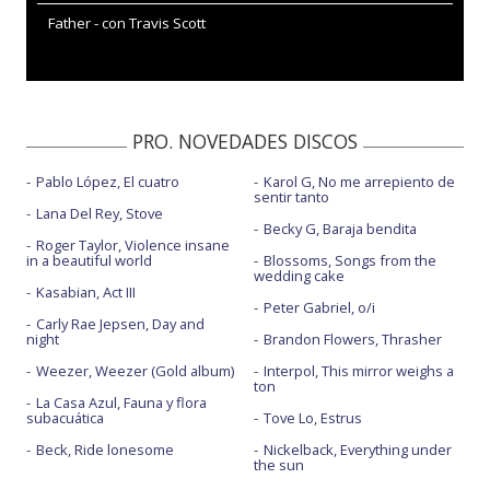
Father - con Travis Scott
PRO. NOVEDADES DISCOS
Pablo López, El cuatro
Karol G, No me arrepiento de
sentir tanto
Lana Del Rey, Stove
Becky G, Baraja bendita
Roger Taylor, Violence insane
in a beautiful world
Blossoms, Songs from the
wedding cake
Kasabian, Act III
Peter Gabriel, o/i
Carly Rae Jepsen, Day and
night
Brandon Flowers, Thrasher
Weezer, Weezer (Gold album)
Interpol, This mirror weighs a
ton
La Casa Azul, Fauna y flora
subacuática
Tove Lo, Estrus
Beck, Ride lonesome
Nickelback, Everything under
the sun