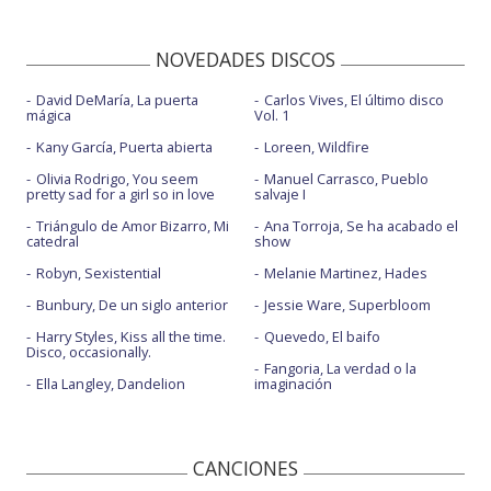
NOVEDADES DISCOS
David DeMaría, La puerta
Carlos Vives, El último disco
mágica
Vol. 1
Kany García, Puerta abierta
Loreen, Wildfire
Olivia Rodrigo, You seem
Manuel Carrasco, Pueblo
pretty sad for a girl so in love
salvaje I
Triángulo de Amor Bizarro, Mi
Ana Torroja, Se ha acabado el
catedral
show
Robyn, Sexistential
Melanie Martinez, Hades
Bunbury, De un siglo anterior
Jessie Ware, Superbloom
Harry Styles, Kiss all the time.
Quevedo, El baifo
Disco, occasionally.
Fangoria, La verdad o la
Ella Langley, Dandelion
imaginación
CANCIONES