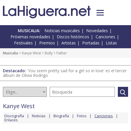
MUSICALIA:
Noticias musicales
Novedades
Próximas novedades
Discos históricos
Canciones
Festivales
Premios
Artistas
Portadas
Listas
Musicalia
>
Kanye West
>
Bully
> Father
Destacado:
'You seem pretty sad for a girl so in love' es el tercer
álbum de Olivia Rodrigo
Kanye West
Discografía
Noticias
Biografía
Fotos
Canciones
Enlaces