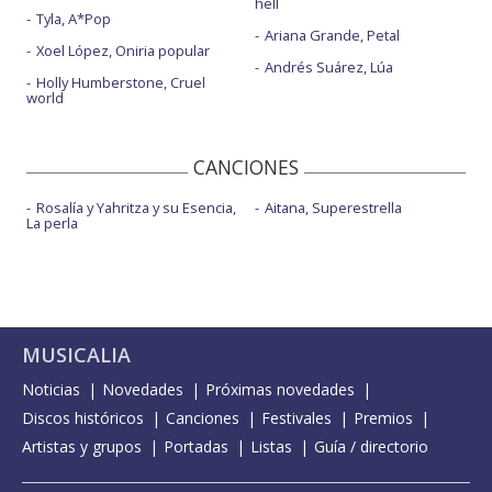
hell
Tyla, A*Pop
Ariana Grande, Petal
Xoel López, Oniria popular
Andrés Suárez, Lúa
Holly Humberstone, Cruel
world
CANCIONES
Rosalía y Yahritza y su Esencia,
Aitana, Superestrella
La perla
MUSICALIA
Noticias
Novedades
Próximas novedades
Discos históricos
Canciones
Festivales
Premios
Artistas y grupos
Portadas
Listas
Guía / directorio