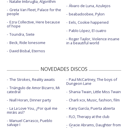
Natalie Imbruglia, Algorithm
Álvaro de Luna, Azulejos
Greta Van Fleet, Palace for the
people
beabadoobee, Pylon
Ezra Collective, Here because
Eels, Cookie happened
of hope
Pablo López, El cuatro
Toundra, Siete
Roger Taylor, Violence insane
Beck, Ride lonesome
in a beautiful world
David Bisbal, Eternos
NOVEDADES DISCOS
The Strokes, Reality awaits
Paul McCartney, The boys of
Dungeon Lane
Triángulo de Amor Bizarro, Mi
catedral
Shania Twain, Little Miss Twain
Niall Horan, Dinner party
Charli xcx, Music, fashion, film
La La Love You, ¿Por qué me
Kany García, Puerta abierta
miráis así?
FLO, Therapy at the club
Manuel Carrasco, Pueblo
salvaje I
Gracie Abrams, Daughter from