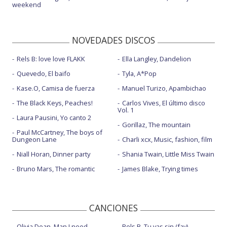
weekend
NOVEDADES DISCOS
Rels B: love love FLAKK
Ella Langley, Dandelion
Quevedo, El baifo
Tyla, A*Pop
Kase.O, Camisa de fuerza
Manuel Turizo, Apambichao
The Black Keys, Peaches!
Carlos Vives, El último disco
Vol. 1
Laura Pausini, Yo canto 2
Gorillaz, The mountain
Paul McCartney, The boys of
Dungeon Lane
Charli xcx, Music, fashion, film
Niall Horan, Dinner party
Shania Twain, Little Miss Twain
Bruno Mars, The romantic
James Blake, Trying times
CANCIONES
Olivia Dean, Man I need
Rels B, Tu vas sin (fav)