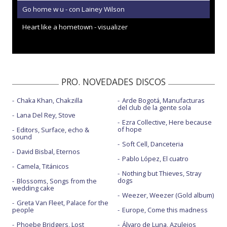
Go home w u - con Lainey Wilson
Heart like a hometown - visualizer
PRO. NOVEDADES DISCOS
Chaka Khan, Chakzilla
Arde Bogotá, Manufacturas
del club de la gente sola
Lana Del Rey, Stove
Ezra Collective, Here because
of hope
Editors, Surface, echo &
sound
Soft Cell, Danceteria
David Bisbal, Eternos
Pablo López, El cuatro
Camela, Titánicos
Nothing but Thieves, Stray
dogs
Blossoms, Songs from the
wedding cake
Weezer, Weezer (Gold album)
Greta Van Fleet, Palace for the
people
Europe, Come this madness
Phoebe Bridgers, Lost
Álvaro de Luna, Azulejos