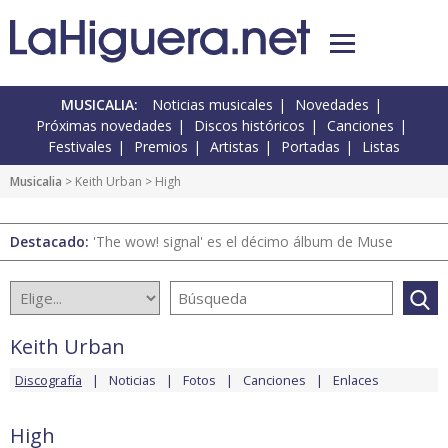
MUSICALIA:
Noticias musicales
Novedades
Próximas novedades
Discos históricos
Canciones
Festivales
Premios
Artistas
Portadas
Listas
Musicalia
>
Keith Urban
> High
Destacado:
'The wow! signal' es el décimo álbum de Muse
Keith Urban
Discografía
Noticias
Fotos
Canciones
Enlaces
High