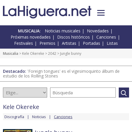
MUSICALIA:
Noticias musicales
Novedades
Próximas novedades
Discos históricos
Canciones
Festivales
Premios
Artistas
Portadas
Listas
Musicalia
>
Kele Okereke
>
2042
> Jungle bunny
Destacado:
'Foreign tongues' es el vigesimoquinto álbum de
estudio de los Rolling Stones
Kele Okereke
Discografía
Noticias
Canciones