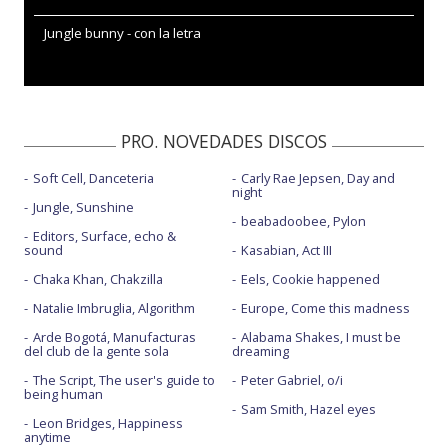
Jungle bunny - con la letra
PRO. NOVEDADES DISCOS
Soft Cell, Danceteria
Carly Rae Jepsen, Day and
night
Jungle, Sunshine
beabadoobee, Pylon
Editors, Surface, echo &
sound
Kasabian, Act III
Chaka Khan, Chakzilla
Eels, Cookie happened
Natalie Imbruglia, Algorithm
Europe, Come this madness
Arde Bogotá, Manufacturas
Alabama Shakes, I must be
del club de la gente sola
dreaming
The Script, The user's guide to
Peter Gabriel, o/i
being human
Sam Smith, Hazel eyes
Leon Bridges, Happiness
anytime