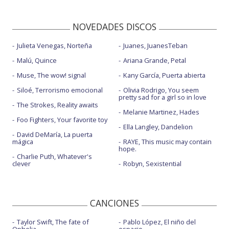
NOVEDADES DISCOS
Julieta Venegas, Norteña
Juanes, JuanesTeban
Malú, Quince
Ariana Grande, Petal
Muse, The wow! signal
Kany García, Puerta abierta
Siloé, Terrorismo emocional
Olivia Rodrigo, You seem
pretty sad for a girl so in love
The Strokes, Reality awaits
Melanie Martinez, Hades
Foo Fighters, Your favorite toy
Ella Langley, Dandelion
David DeMaría, La puerta
mágica
RAYE, This music may contain
hope.
Charlie Puth, Whatever's
clever
Robyn, Sexistential
CANCIONES
Taylor Swift, The fate of
Pablo López, El niño del