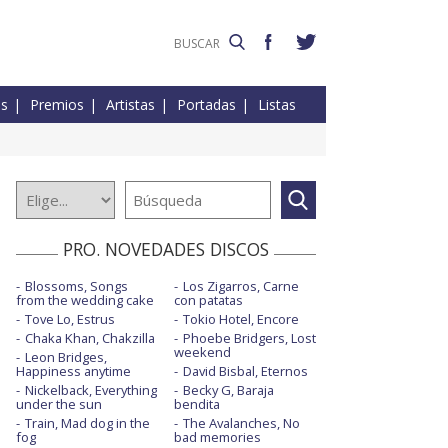
es
Premios
Artistas
Portadas
Listas
PRO. NOVEDADES DISCOS
Blossoms, Songs
Los Zigarros, Carne
from the wedding cake
con patatas
Tove Lo, Estrus
Tokio Hotel, Encore
Chaka Khan, Chakzilla
Phoebe Bridgers, Lost
weekend
Leon Bridges,
Happiness anytime
David Bisbal, Eternos
Nickelback, Everything
Becky G, Baraja
under the sun
bendita
Train, Mad dog in the
The Avalanches, No
fog
bad memories