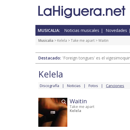
MUSICALIA:
Noticias musicales
Novedades
Musicalia
>
Kelela
>
Take me apart
> Waitin
Destacado:
'Foreign tongues' es el vigesimoqui
Kelela
Discografía
Noticias
Fotos
Canciones
Waitin
Take me apart
Kelela