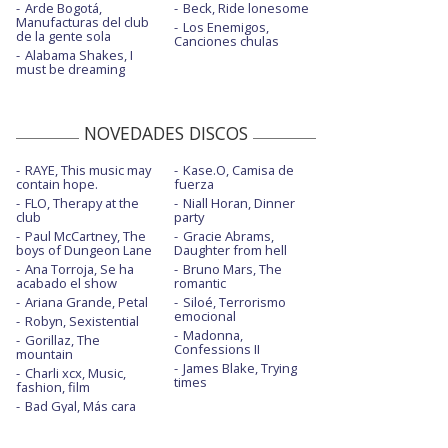
Arde Bogotá,
Beck, Ride lonesome
Manufacturas del club
Los Enemigos,
de la gente sola
Canciones chulas
Alabama Shakes, I
must be dreaming
NOVEDADES DISCOS
RAYE, This music may
Kase.O, Camisa de
contain hope.
fuerza
FLO, Therapy at the
Niall Horan, Dinner
club
party
Paul McCartney, The
Gracie Abrams,
boys of Dungeon Lane
Daughter from hell
Ana Torroja, Se ha
Bruno Mars, The
acabado el show
romantic
Ariana Grande, Petal
Siloé, Terrorismo
emocional
Robyn, Sexistential
Madonna,
Gorillaz, The
Confessions II
mountain
James Blake, Trying
Charli xcx, Music,
times
fashion, film
Bad Gyal, Más cara