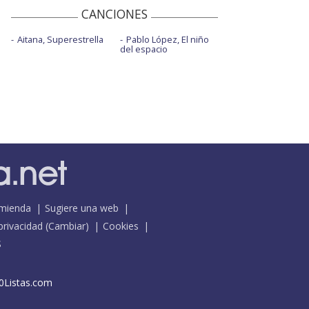
CANCIONES
Aitana, Superestrella
Pablo López, El niño
del espacio
mienda
Sugiere una web
 privacidad
(
Cambiar
)
Cookies
S
0Listas.com