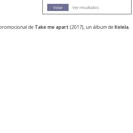
Votar
Ver resultados
e promocional de
Take me apart
(2017), un álbum de
Kelela
.