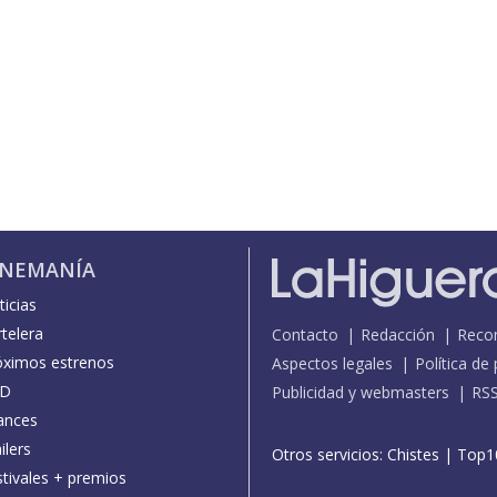
INEMANÍA
icias
telera
Contacto
Redacción
Reco
óximos estrenos
Aspectos legales
Política de
D
Publicidad y webmasters
RS
ances
ilers
Otros servicios:
Chistes
|
Top1
stivales + premios