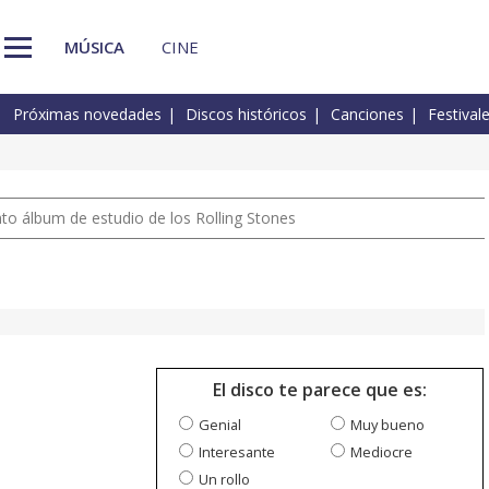
MÚSICA
CINE
Próximas novedades
Discos históricos
Canciones
Festival
nto álbum de estudio de los Rolling Stones
El disco te parece que es:
Genial
Muy bueno
Interesante
Mediocre
Un rollo