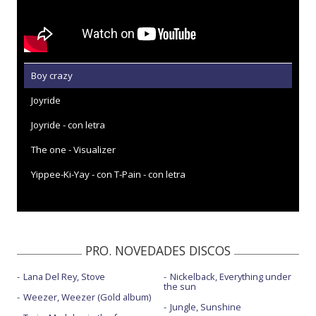
Boy crazy
Joyride
Joyride - con letra
The one - Visualizer
Yippee-Ki-Yay - con T-Pain - con letra
PRO. NOVEDADES DISCOS
Lana Del Rey, Stove
Nickelback, Everything under
the sun
Weezer, Weezer (Gold album)
Jungle, Sunshine