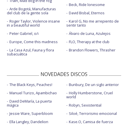
Train, Mad dog in the fog
Beck, Ride lonesome
Arde Bogotá, Manufacturas
del club de la gente sola
David Bisbal, Eternos
Roger Taylor, Violence insane
Karol G, No me arrepiento de
in a beautiful world
sentir tanto
Peter Gabriel, o/i
Álvaro de Luna, Azulejos
Europe, Come this madness
FLO, Therapy at the club
La Casa Azul, Fauna y flora
Brandon Flowers, Thrasher
subacuática
NOVEDADES DISCOS
The Black Keys, Peaches!
Bunbury, De un siglo anterior
Manuel Turizo, Apambichao
Holly Humberstone, Cruel
world
David DeMaría, La puerta
mágica
Robyn, Sexistential
Jessie Ware, Superbloom
Siloé, Terrorismo emocional
Ella Langley, Dandelion
Kase.O, Camisa de fuerza