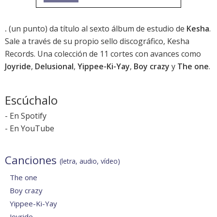
.
(un punto) da título al sexto álbum de estudio de
Kesha
.
Sale a través de su propio sello discográfico, Kesha
Records. Una colección de 11 cortes con avances como
Joyride
,
Delusional
,
Yippee-Ki-Yay
,
Boy crazy
y
The one
.
Escúchalo
-
En Spotify
-
En YouTube
Canciones
(letra, audio, vídeo)
The one
Boy crazy
Yippee-Ki-Yay
Joyride