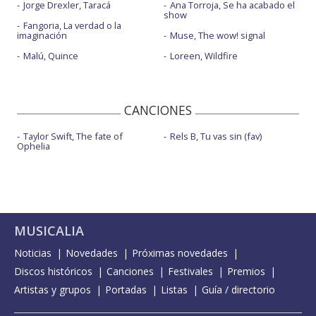
Jorge Drexler, Taracá
Ana Torroja, Se ha acabado el
show
Fangoria, La verdad o la
imaginación
Muse, The wow! signal
Malú, Quince
Loreen, Wildfire
CANCIONES
Taylor Swift, The fate of
Rels B, Tu vas sin (fav)
Ophelia
MUSICALIA
Noticias
Novedades
Próximas novedades
Discos históricos
Canciones
Festivales
Premios
Artistas y grupos
Portadas
Listas
Guía / directorio