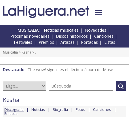
MUSICALIA:
Noticias musicales
Novedades
Próximas novedades
Discos históricos
Canciones
Festivales
Premios
Artistas
Portadas
Listas
Musicalia
>
Kesha
> .
Destacado:
'The wow! signal' es el décimo álbum de Muse
Kesha
Discografía
Noticias
Biografía
Fotos
Canciones
Enlaces