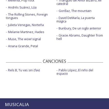
Melendi, Pop rock
Triángulo de Amor Bizarro, Mi
catedral
Andrés Suárez, Lúa
Gorillaz, The mountain
The Rolling Stones, Foreign
tongues
David DeMaría, La puerta
mágica
Julieta Venegas, Norteña
Bunbury, De un siglo anterior
Melanie Martinez, Hades
Gracie Abrams, Daughter from
hell
Muse, The wow! signal
Ariana Grande, Petal
CANCIONES
Rels B, Tu vas sin (fav)
Pablo López, El niño del
espacio
MUSICALIA