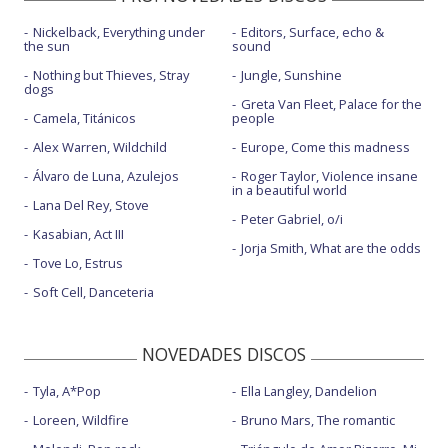
Nickelback, Everything under
Editors, Surface, echo &
the sun
sound
Nothing but Thieves, Stray
Jungle, Sunshine
dogs
Greta Van Fleet, Palace for the
Camela, Titánicos
people
Alex Warren, Wildchild
Europe, Come this madness
Álvaro de Luna, Azulejos
Roger Taylor, Violence insane
in a beautiful world
Lana Del Rey, Stove
Peter Gabriel, o/i
Kasabian, Act III
Jorja Smith, What are the odds
Tove Lo, Estrus
Soft Cell, Danceteria
NOVEDADES DISCOS
Tyla, A*Pop
Ella Langley, Dandelion
Loreen, Wildfire
Bruno Mars, The romantic