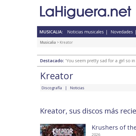
MUSICALIA:
Noticias musicales
Novedades
Musicalia
> Kreator
Destacado:
'You seem pretty sad for a girl so in
Kreator
Discografía
Noticias
Kreator, sus discos más reci
Krushers of th
2026