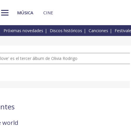
MÚSICA
CINE
Próximas novedades
Discos históricos
Canciones
Festival
 love' es el tercer álbum de Olivia Rodrigo
entes
e world