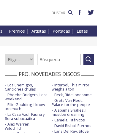
es
Premios
Artistas
Portadas
Listas
PRO. NOVEDADES DISCOS
Los Enemigos,
Interpol, This mirror
Canciones chulas
weighs a ton
Phoebe Bridgers, Lost
Beck, Ride lonesome
weekend
Greta Van Fleet,
Ellie Goulding, I know
Palace for the people
too much
Alabama Shakes, I
La Casa Azul, Fauna y
must be dreaming
flora subacuática
Camela, Titánicos
Alex Warren,
David Bisbal, Eternos
Wildchild
Lana Del Rey, Stove