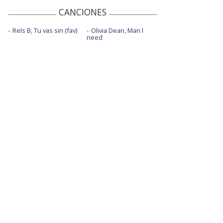
CANCIONES
Rels B, Tu vas sin (fav)
Olivia Dean, Man I
need