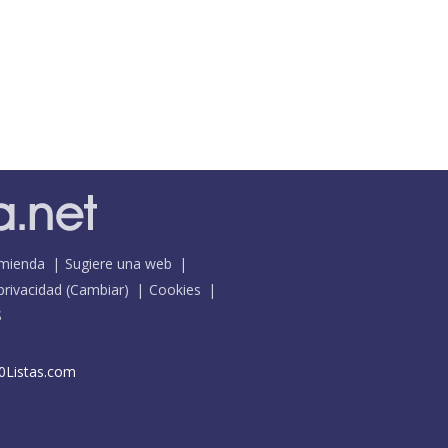
mienda
Sugiere una web
 privacidad
(
Cambiar
)
Cookies
S
0Listas.com