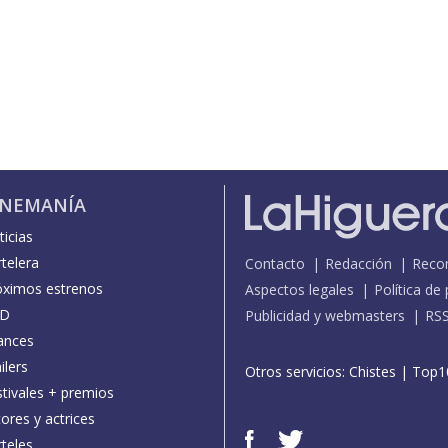
INEMANÍA
icias
telera
Contacto
Redacción
Reco
óximos estrenos
Aspectos legales
Política de
D
Publicidad y webmasters
RS
ances
ilers
Otros servicios:
Chistes
|
Top1
stivales + premios
ores y actrices
teles