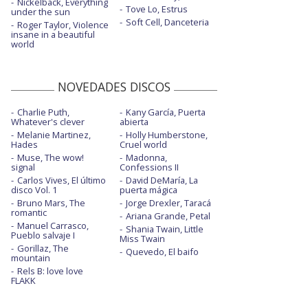
Nickelback, Everything
Tove Lo, Estrus
under the sun
Soft Cell, Danceteria
Roger Taylor, Violence
insane in a beautiful
world
NOVEDADES DISCOS
Charlie Puth,
Kany García, Puerta
Whatever's clever
abierta
Melanie Martinez,
Holly Humberstone,
Hades
Cruel world
Muse, The wow!
Madonna,
signal
Confessions II
Carlos Vives, El último
David DeMaría, La
disco Vol. 1
puerta mágica
Bruno Mars, The
Jorge Drexler, Taracá
romantic
Ariana Grande, Petal
Manuel Carrasco,
Shania Twain, Little
Pueblo salvaje I
Miss Twain
Gorillaz, The
Quevedo, El baifo
mountain
Rels B: love love
FLAKK