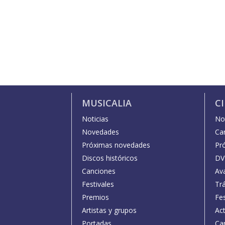
MUSICALIA
C
Noticias
Not
Novedades
Car
Próximas novedades
Pr
Discos históricos
DV
Canciones
Av
Festivales
Trá
Premios
Fe
Artistas y grupos
Act
Portadas
Car