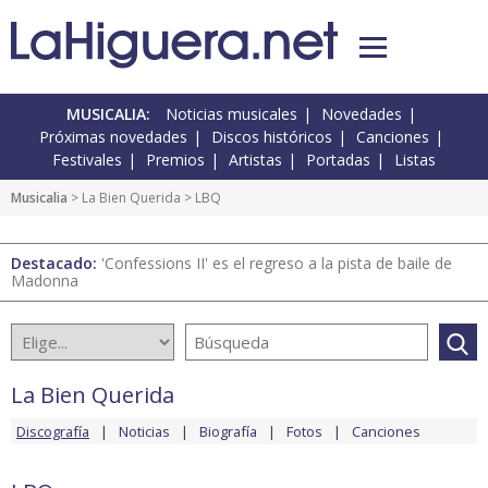
MUSICALIA:
Noticias musicales
Novedades
Próximas novedades
Discos históricos
Canciones
Festivales
Premios
Artistas
Portadas
Listas
Musicalia
>
La Bien Querida
> LBQ
Destacado:
'Confessions II' es el regreso a la pista de baile de
Madonna
La Bien Querida
Discografía
Noticias
Biografía
Fotos
Canciones