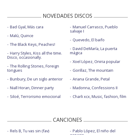
NOVEDADES DISCOS
Bad Gyal, Más cara
Manuel Carrasco, Pueblo
salvaje I
Malú, Quince
Quevedo, El baifo
The Black Keys, Peaches!
David DeMaría, La puerta
mágica
Harry Styles, Kiss all the time.
Disco, occasionally.
Xoel López, Oniria popular
The Rolling Stones, Foreign
tongues
Gorillaz, The mountain
Bunbury, De un siglo anterior
Ariana Grande, Petal
Niall Horan, Dinner party
Madonna, Confessions II
Siloé, Terrorismo emocional
Charli xcx, Music, fashion, film
CANCIONES
Rels B, Tu vas sin (fav)
Pablo López, El niño del