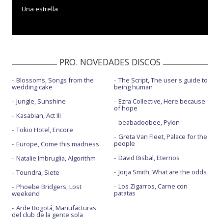
Una estrella
PRO. NOVEDADES DISCOS
Blossoms, Songs from the
The Script, The user's guide to
wedding cake
being human
Jungle, Sunshine
Ezra Collective, Here because
of hope
Kasabian, Act III
beabadoobee, Pylon
Tokio Hotel, Encore
Greta Van Fleet, Palace for the
people
Europe, Come this madness
David Bisbal, Eternos
Natalie Imbruglia, Algorithm
Jorja Smith, What are the odds
Toundra, Siete
Los Zigarros, Carne con
Phoebe Bridgers, Lost
patatas
weekend
Arde Bogotá, Manufacturas
del club de la gente sola