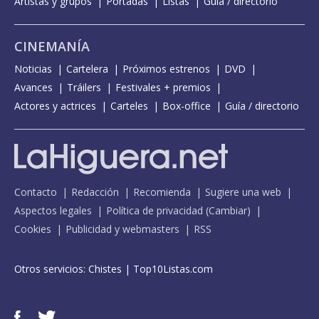
Artistas y grupos
Portadas
Listas
Guía / directorio
CINEMANÍA
Noticias
Cartelera
Próximos estrenos
DVD
Avances
Tráilers
Festivales + premios
Actores y actrices
Carteles
Box-office
Guía / directorio
Contacto
Redacción
Recomienda
Sugiere una web
Aspectos legales
Política de privacidad
(
Cambiar
)
Cookies
Publicidad y webmasters
RSS
Otros servicios:
Chistes
|
Top10Listas.com