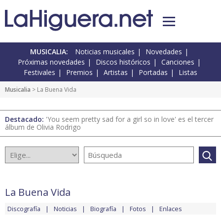
MUSICALIA:
Noticias musicales
Novedades
Próximas novedades
Discos históricos
Canciones
Festivales
Premios
Artistas
Portadas
Listas
Musicalia
> La Buena Vida
Destacado:
'You seem pretty sad for a girl so in love' es el tercer
álbum de Olivia Rodrigo
La Buena Vida
Discografía
Noticias
Biografía
Fotos
Enlaces