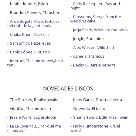
beabadoobee, Pylon
Carly Rae Jepsen, Day and
night
Brandon Flowers, Thrasher
Blossoms, Songs from the
wedding cake
Arde Bogotá, Manufacturas
del club de la gente sola
Jorja Smith, What are the odds
Chaka Khan, Chakzilla
Jungle, Sunshine
Sam Smith, Hazel eyes
Alex Warren, Wildchild
Pablo López, El cuatro
Camela, Titánicos
Interpol, This mirror weighs a
ton
Becky G, Baraja bendita
NOVEDADES DISCOS
The Strokes, Reality awaits
Kany García, Puerta abierta
Gorillaz, The mountain
Quevedo, El baifo
Jessie Ware, Superbloom
Shania Twain, Little Miss Twain
La La Love You, ¿Por qué me
Holly Humberstone, Cruel
miráis así?
world