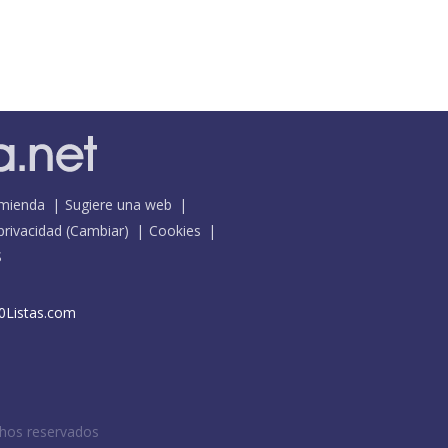
mienda
Sugiere una web
 privacidad
(
Cambiar
)
Cookies
S
0Listas.com
chos reservados