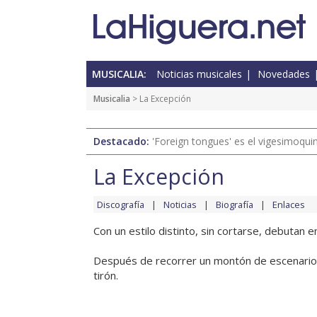
MUSICALIA:
Noticias musicales
Novedades
Musicalia
> La Excepción
Destacado:
'Foreign tongues' es el vigesimoqui
La Excepción
Discografía
Noticias
Biografía
Enlaces
Con un estilo distinto, sin cortarse, debutan e
Después de recorrer un montón de escenarios
tirón.