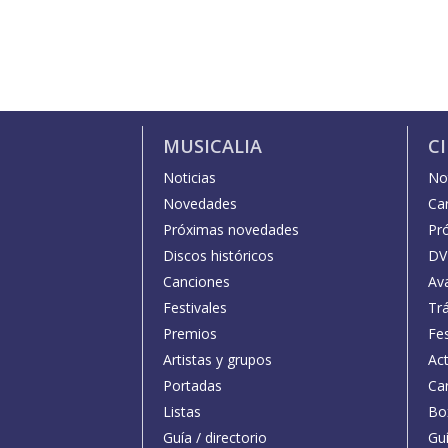
MUSICALIA
C
Noticias
Not
Novedades
Car
Próximas novedades
Pr
Discos históricos
DV
Canciones
Av
Festivales
Trá
Premios
Fe
Artistas y grupos
Act
Portadas
Car
Listas
Bo
Guía / directorio
Guí