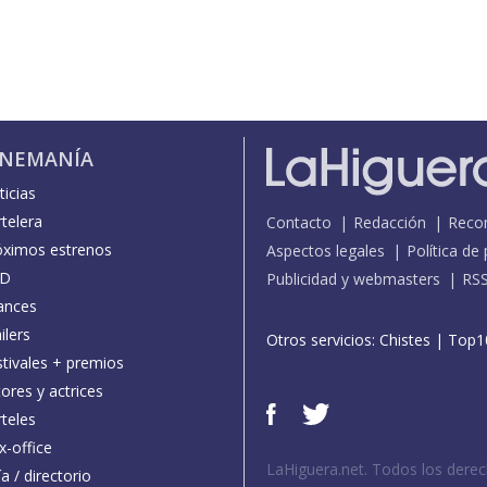
INEMANÍA
icias
telera
Contacto
Redacción
Reco
óximos estrenos
Aspectos legales
Política de
D
Publicidad y webmasters
RS
ances
ilers
Otros servicios:
Chistes
|
Top1
stivales + premios
ores y actrices
teles
x-office
LaHiguera.net. Todos los dere
a / directorio