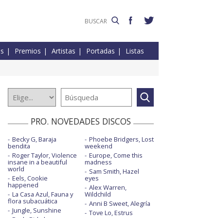
es
Premios
Artistas
Portadas
Listas
PRO. NOVEDADES DISCOS
Becky G, Baraja
Phoebe Bridgers, Lost
bendita
weekend
Roger Taylor, Violence
Europe, Come this
insane in a beautiful
madness
world
Sam Smith, Hazel
Eels, Cookie
eyes
happened
Alex Warren,
La Casa Azul, Fauna y
Wildchild
flora subacuática
Anni B Sweet, Alegría
Jungle, Sunshine
Tove Lo, Estrus