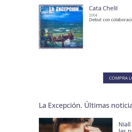
Cata Cheli!
2004
Debut con colaborac
COMPRA LO
La Excepción. Últimas noticia
Nial
las 