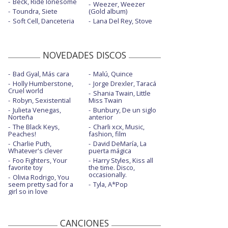
Beck, Ride lonesome
Weezer, Weezer
Toundra, Siete
(Gold album)
Soft Cell, Danceteria
Lana Del Rey, Stove
NOVEDADES DISCOS
Bad Gyal, Más cara
Malú, Quince
Holly Humberstone,
Jorge Drexler, Taracá
Cruel world
Shania Twain, Little
Robyn, Sexistential
Miss Twain
Julieta Venegas,
Bunbury, De un siglo
Norteña
anterior
The Black Keys,
Charli xcx, Music,
Peaches!
fashion, film
Charlie Puth,
David DeMaría, La
Whatever's clever
puerta mágica
Foo Fighters, Your
Harry Styles, Kiss all
favorite toy
the time. Disco,
occasionally.
Olivia Rodrigo, You
seem pretty sad for a
Tyla, A*Pop
girl so in love
CANCIONES