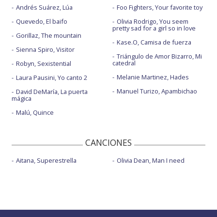
Andrés Suárez, Lúa
Foo Fighters, Your favorite toy
Quevedo, El baifo
Olivia Rodrigo, You seem
pretty sad for a girl so in love
Gorillaz, The mountain
Kase.O, Camisa de fuerza
Sienna Spiro, Visitor
Triángulo de Amor Bizarro, Mi
catedral
Robyn, Sexistential
Melanie Martinez, Hades
Laura Pausini, Yo canto 2
Manuel Turizo, Apambichao
David DeMaría, La puerta
mágica
Malú, Quince
CANCIONES
Aitana, Superestrella
Olivia Dean, Man I need