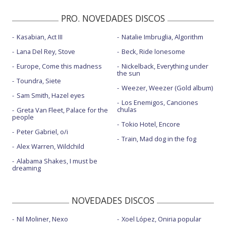
Te veré cuando yo quiera - Abierto hasta las 2
PRO. NOVEDADES DISCOS
Te veré cuando yo quiera - con El Kanka
Kasabian, Act III
Natalie Imbruglia, Algorithm
Veo lo que hay - con la letra - con PJ Sin Suela
Lana Del Rey, Stove
Beck, Ride lonesome
Europe, Come this madness
Nickelback, Everything under
the sun
Toundra, Siete
Weezer, Weezer (Gold album)
Sam Smith, Hazel eyes
Los Enemigos, Canciones
chulas
Greta Van Fleet, Palace for the
people
Tokio Hotel, Encore
Peter Gabriel, o/i
Train, Mad dog in the fog
Alex Warren, Wildchild
Alabama Shakes, I must be
dreaming
NOVEDADES DISCOS
Nil Moliner, Nexo
Xoel López, Oniria popular