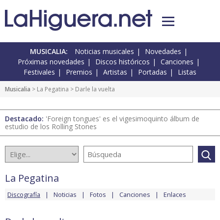
MUSICALIA:
Noticias musicales
Novedades
Próximas novedades
Discos históricos
Canciones
Festivales
Premios
Artistas
Portadas
Listas
Musicalia
>
La Pegatina
> Darle la vuelta
Destacado:
'Foreign tongues' es el vigesimoquinto álbum de
estudio de los Rolling Stones
La Pegatina
Discografía
Noticias
Fotos
Canciones
Enlaces