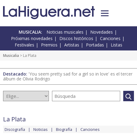
MUSICALIA:
Noticias musicales
Novedades
Próximas novedades
Discos históricos
Canciones
Festivales
Premios
Artistas
Portadas
Listas
Musicalia
> La Plata
Destacado:
'You seem pretty sad for a girl so in love' es el tercer
álbum de Olivia Rodrigo
La Plata
Discografía
Noticias
Biografía
Canciones