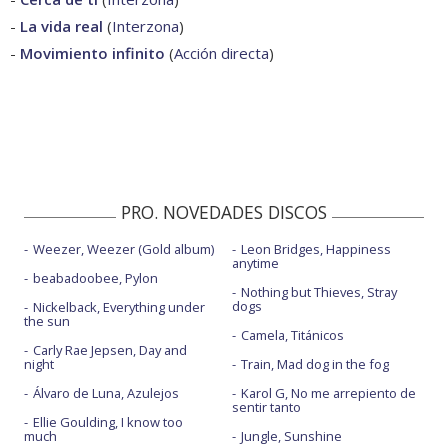
-
La vida real
(
Interzona
)
-
Movimiento infinito
(
Acción directa
)
PRO. NOVEDADES DISCOS
Weezer, Weezer (Gold album)
Leon Bridges, Happiness
anytime
beabadoobee, Pylon
Nothing but Thieves, Stray
dogs
Nickelback, Everything under
the sun
Camela, Titánicos
Carly Rae Jepsen, Day and
night
Train, Mad dog in the fog
Álvaro de Luna, Azulejos
Karol G, No me arrepiento de
sentir tanto
Ellie Goulding, I know too
much
Jungle, Sunshine