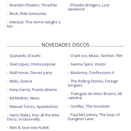
Brandon Flowers, Thrasher
Phoebe Bridgers, Lost
weekend
Beck, Ride lonesome
Interpol, This mirror weighs a
ton
NOVEDADES DISCOS
Quevedo, El baifo
Charli xcx, Music, fashion, film
Xoel López, Oniria popular
Sienna Spiro, Visitor
Niall Horan, Dinner party
Madonna, Confessions II
Malú, Quince
The Rolling Stones, Foreign
tongues
Kany García, Puerta abierta
Triángulo de Amor Bizarro, Mi
catedral
Nil Moliner, Nexo
Gorillaz, The mountain
Manuel Turizo, Apambichao
Paul McCartney, The boys of
Harry Styles, Kiss all the time.
Dungeon Lane
Disco, occasionally.
Rels B: love love FLAKK