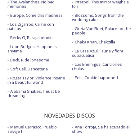
The Avalanches, No bad
Interpol, This mirror weighs a
memories
ton
Europe, Come this madness
Blossoms, Songs from the
wedding cake
Los Zigarros, Carne con
patatas
Greta Van Fleet, Palace for the
people
Becky G, Baraja bendita
Chaka Khan, Chakzilla
Leon Bridges, Happiness
anytime
La Casa Azul, Fauna y flora
subacuática
Beck, Ride lonesome
Los Enemigos, Canciones
chulas
Soft Cell, Danceteria
Eels, Cookie happened
Roger Taylor, Violence insane
in a beautiful world
Alabama Shakes, I must be
dreaming
NOVEDADES DISCOS
Manuel Carrasco, Pueblo
Ana Torroja, Se ha acabado el
salvaje I
show