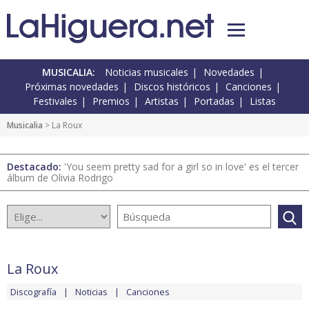
MUSICALIA:
Noticias musicales
Novedades
Próximas novedades
Discos históricos
Canciones
Festivales
Premios
Artistas
Portadas
Listas
Musicalia
> La Roux
Destacado:
'You seem pretty sad for a girl so in love' es el tercer
álbum de Olivia Rodrigo
La Roux
Discografía
Noticias
Canciones