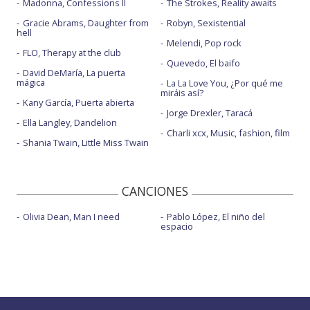
Madonna, Confessions II
The Strokes, Reality awaits
Gracie Abrams, Daughter from
Robyn, Sexistential
hell
Melendi, Pop rock
FLO, Therapy at the club
Quevedo, El baifo
David DeMaría, La puerta
mágica
La La Love You, ¿Por qué me
miráis así?
Kany García, Puerta abierta
Jorge Drexler, Taracá
Ella Langley, Dandelion
Charli xcx, Music, fashion, film
Shania Twain, Little Miss Twain
CANCIONES
Olivia Dean, Man I need
Pablo López, El niño del
espacio