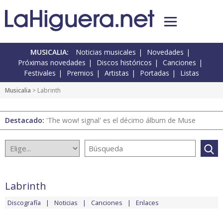
MUSICALIA:
Noticias musicales
Novedades
Próximas novedades
Discos históricos
Canciones
Festivales
Premios
Artistas
Portadas
Listas
Musicalia
> Labrinth
Destacado:
'The wow! signal' es el décimo álbum de Muse
Labrinth
Discografía
Noticias
Canciones
Enlaces