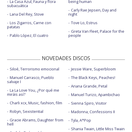
La Casa Azul, Fauna y flora
being human
subacuática
Carly Rae Jepsen, Day and
Lana Del Rey, Stove
night
Los Zigarros, Carne con
Tove Lo, Estrus
patatas
Greta Van Fleet, Palace for the
Pablo López, El cuatro
people
NOVEDADES DISCOS
Siloé, Terrorismo emocional
Jessie Ware, Superbloom
Manuel Carrasco, Pueblo
The Black Keys, Peaches!
salvaje I
Ariana Grande, Petal
La La Love You, ¿Por qué me
miráis así?
Manuel Turizo, Apambichao
Charli xcx, Music, fashion, film
Sienna Spiro, Visitor
Robyn, Sexistential
Madonna, Confessions II
Gracie Abrams, Daughter from
Tyla, A*Pop
hell
Shania Twain, Little Miss Twain