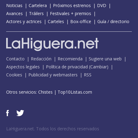
Noticias
Cartelera
Próximos estrenos
DVD
Avances
Tráilers
Festivales + premios
Actores y actrices
Carteles
Box-office
Guía / directorio
Contacto
Redacción
Recomienda
Sugiere una web
Aspectos legales
Política de privacidad
(
Cambiar
)
Cookies
Publicidad y webmasters
RSS
Otros servicios:
Chistes
|
Top10Listas.com
LaHiguera.net. Todos los derechos reservados