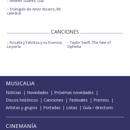
Andrés Suárez, Lúa
Triángulo de Amor Bizarro, Mi
catedral
CANCIONES
Rosalía y Yahritza y su Esencia,
Taylor Swift, The fate of
La perla
Ophelia
MUSICALIA
Noticias
Novedades
Próximas novedades
Discos históricos
Canciones
Festivales
Premios
Artistas y grupos
Portadas
Listas
Guía / directorio
CINEMANÍA