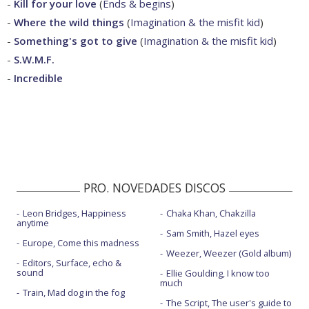
-
Kill for your love
(
Ends & begins
)
-
Where the wild things
(
Imagination & the misfit kid
)
-
Something's got to give
(
Imagination & the misfit kid
)
-
S.W.M.F.
-
Incredible
PRO. NOVEDADES DISCOS
Leon Bridges, Happiness
Chaka Khan, Chakzilla
anytime
Sam Smith, Hazel eyes
Europe, Come this madness
Weezer, Weezer (Gold album)
Editors, Surface, echo &
sound
Ellie Goulding, I know too
much
Train, Mad dog in the fog
The Script, The user's guide to