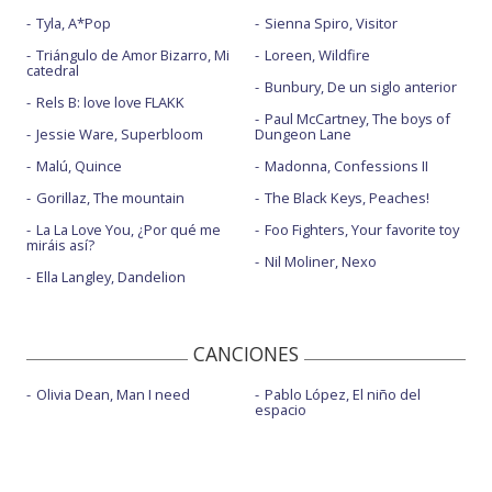
Tyla, A*Pop
Sienna Spiro, Visitor
Triángulo de Amor Bizarro, Mi
Loreen, Wildfire
catedral
Bunbury, De un siglo anterior
Rels B: love love FLAKK
Paul McCartney, The boys of
Jessie Ware, Superbloom
Dungeon Lane
Malú, Quince
Madonna, Confessions II
Gorillaz, The mountain
The Black Keys, Peaches!
La La Love You, ¿Por qué me
Foo Fighters, Your favorite toy
miráis así?
Nil Moliner, Nexo
Ella Langley, Dandelion
CANCIONES
Olivia Dean, Man I need
Pablo López, El niño del
espacio