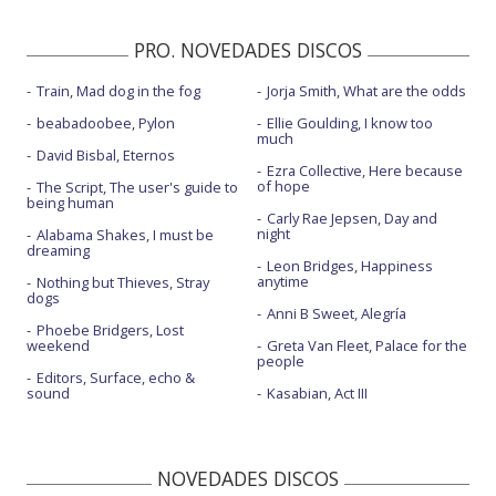
PRO. NOVEDADES DISCOS
Train, Mad dog in the fog
Jorja Smith, What are the odds
beabadoobee, Pylon
Ellie Goulding, I know too
much
David Bisbal, Eternos
Ezra Collective, Here because
of hope
The Script, The user's guide to
being human
Carly Rae Jepsen, Day and
night
Alabama Shakes, I must be
dreaming
Leon Bridges, Happiness
anytime
Nothing but Thieves, Stray
dogs
Anni B Sweet, Alegría
Phoebe Bridgers, Lost
weekend
Greta Van Fleet, Palace for the
people
Editors, Surface, echo &
sound
Kasabian, Act III
NOVEDADES DISCOS