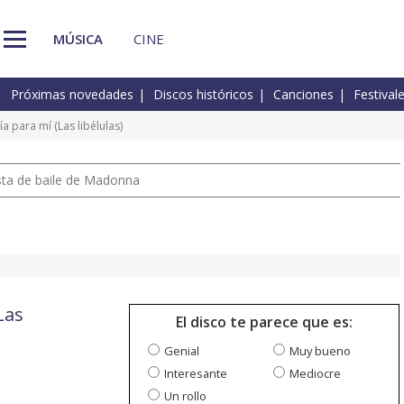
MÚSICA
CINE
Próximas novedades
Discos históricos
Canciones
Festival
a para mí (Las libélulas)
pista de baile de Madonna
Las
El disco te parece que es:
Genial
Muy bueno
Interesante
Mediocre
Un rollo