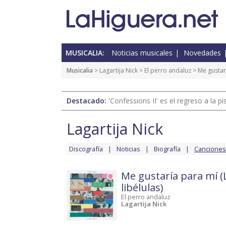
MUSICALIA:
Noticias musicales
Novedades
Musicalia
>
Lagartija Nick
>
El perro andaluz
> Me gustarí
Destacado:
'Confessions II' es el regreso a la 
Lagartija Nick
Discografía
Noticias
Biografía
Canciones
Me gustaría para mí (
libélulas)
El perro andaluz
Lagartija Nick