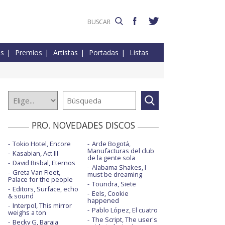
es
Premios
Artistas
Portadas
Listas
PRO. NOVEDADES DISCOS
Tokio Hotel, Encore
Arde Bogotá,
Manufacturas del club
Kasabian, Act III
de la gente sola
David Bisbal, Eternos
Alabama Shakes, I
Greta Van Fleet,
must be dreaming
Palace for the people
Toundra, Siete
Editors, Surface, echo
Eels, Cookie
& sound
happened
Interpol, This mirror
Pablo López, El cuatro
weighs a ton
The Script, The user's
Becky G, Baraja