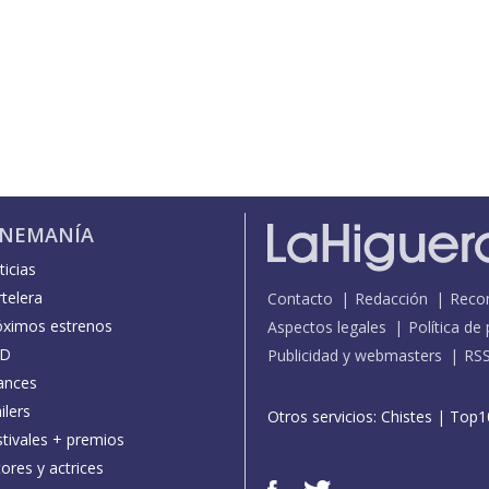
INEMANÍA
icias
telera
Contacto
Redacción
Reco
óximos estrenos
Aspectos legales
Política de
D
Publicidad y webmasters
RS
ances
ilers
Otros servicios:
Chistes
|
Top1
stivales + premios
ores y actrices