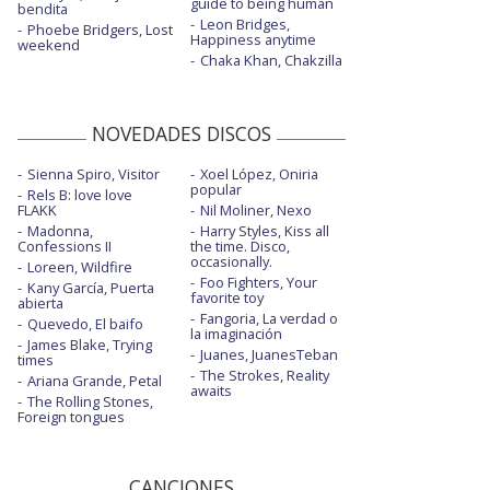
guide to being human
bendita
Leon Bridges,
Phoebe Bridgers, Lost
Happiness anytime
weekend
Chaka Khan, Chakzilla
NOVEDADES DISCOS
Sienna Spiro, Visitor
Xoel López, Oniria
popular
Rels B: love love
FLAKK
Nil Moliner, Nexo
Madonna,
Harry Styles, Kiss all
Confessions II
the time. Disco,
occasionally.
Loreen, Wildfire
Foo Fighters, Your
Kany García, Puerta
favorite toy
abierta
Fangoria, La verdad o
Quevedo, El baifo
la imaginación
James Blake, Trying
Juanes, JuanesTeban
times
The Strokes, Reality
Ariana Grande, Petal
awaits
The Rolling Stones,
Foreign tongues
CANCIONES