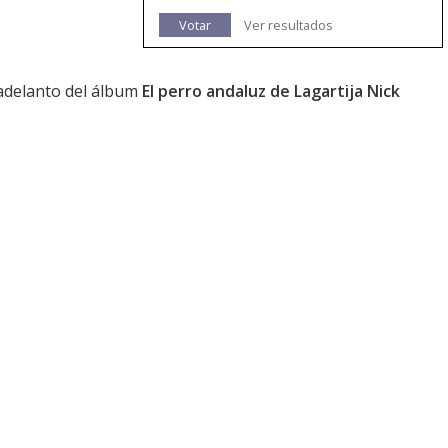
Votar
Ver resultados
adelanto del álbum
El perro andaluz de Lagartija Nick