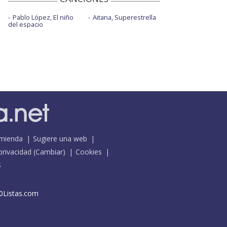
Pablo López, El niño
Aitana, Superestrella
del espacio
mienda
Sugiere una web
 privacidad
(
Cambiar
)
Cookies
S
0Listas.com