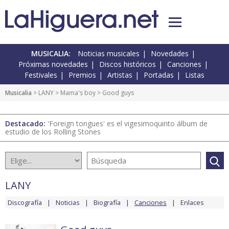
MUSICALIA:
Noticias musicales
Novedades
Próximas novedades
Discos históricos
Canciones
Festivales
Premios
Artistas
Portadas
Listas
Musicalia
>
LANY
>
Mama's boy
> Good guys
Destacado:
'Foreign tongues' es el vigesimoquinto álbum de
estudio de los Rolling Stones
LANY
Discografía
Noticias
Biografía
Canciones
Enlaces