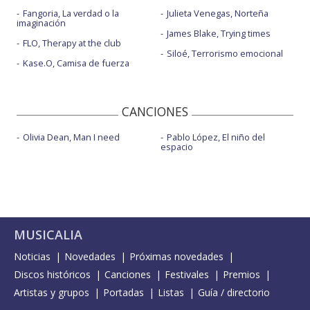
Fangoria, La verdad o la
Julieta Venegas, Norteña
imaginación
James Blake, Trying times
FLO, Therapy at the club
Siloé, Terrorismo emocional
Kase.O, Camisa de fuerza
CANCIONES
Olivia Dean, Man I need
Pablo López, El niño del
espacio
MUSICALIA
Noticias
Novedades
Próximas novedades
Discos históricos
Canciones
Festivales
Premios
Artistas y grupos
Portadas
Listas
Guía / directorio