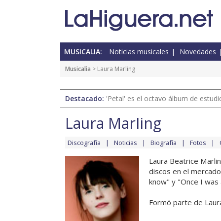
MUSICALIA:
Noticias musicales
Novedades
Musicalia
> Laura Marling
Destacado:
'Petal' es el octavo álbum de estud
Laura Marling
Discografía
Noticias
Biografía
Fotos
Laura Beatrice Marli
discos en el mercado 
know" y "Once I was 
Formó parte de Laura