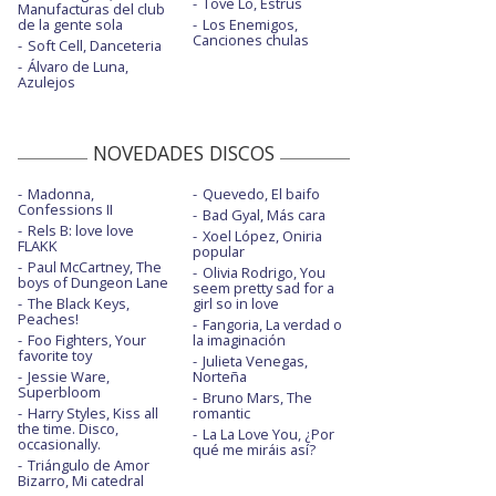
Tove Lo, Estrus
Manufacturas del club
de la gente sola
Los Enemigos,
Canciones chulas
Soft Cell, Danceteria
Álvaro de Luna,
Azulejos
NOVEDADES DISCOS
Madonna,
Quevedo, El baifo
Confessions II
Bad Gyal, Más cara
Rels B: love love
Xoel López, Oniria
FLAKK
popular
Paul McCartney, The
Olivia Rodrigo, You
boys of Dungeon Lane
seem pretty sad for a
The Black Keys,
girl so in love
Peaches!
Fangoria, La verdad o
Foo Fighters, Your
la imaginación
favorite toy
Julieta Venegas,
Jessie Ware,
Norteña
Superbloom
Bruno Mars, The
Harry Styles, Kiss all
romantic
the time. Disco,
La La Love You, ¿Por
occasionally.
qué me miráis así?
Triángulo de Amor
Bizarro, Mi catedral