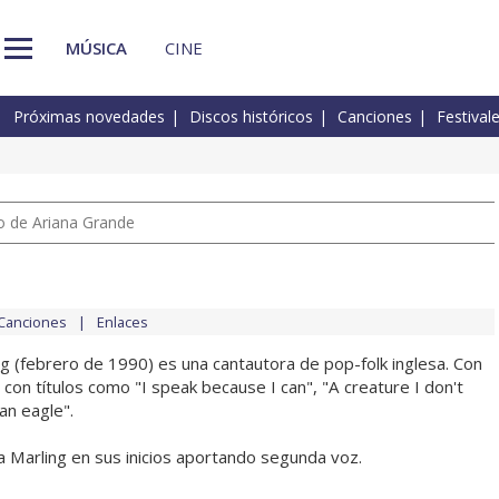
MÚSICA
CINE
Próximas novedades
Discos históricos
Canciones
Festival
io de Ariana Grande
Canciones
Enlaces
ng (febrero de 1990) es una cantautora de pop-folk inglesa. Con
con títulos como "I speak because I can", "A creature I don't
an eagle".
 Marling en sus inicios aportando segunda voz.