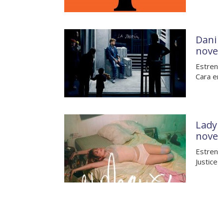
Dani
nove
Estren
Cara e
Lady
nove
Estren
Justic