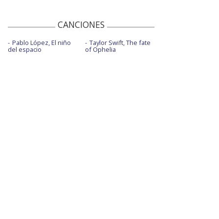
CANCIONES
Pablo López, El niño
Taylor Swift, The fate
del espacio
of Ophelia