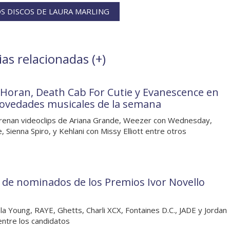
S DISCOS DE LAURA MARLING
ias relacionadas (
+
)
l Horan, Death Cab For Cutie y Evanescence en
novedades musicales de la semana
renan videoclips de Ariana Grande, Weezer con Wednesday,
, Sienna Spiro, y Kehlani con Missy Elliott entre otros
a de nominados de los Premios Ivor Novello
la Young, RAYE, Ghetts, Charli XCX, Fontaines D.C., JADE y Jordan
entre los candidatos