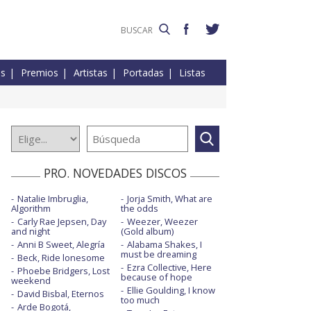
es
Premios
Artistas
Portadas
Listas
PRO. NOVEDADES DISCOS
Natalie Imbruglia,
Jorja Smith, What are
Algorithm
the odds
Carly Rae Jepsen, Day
Weezer, Weezer
and night
(Gold album)
Anni B Sweet, Alegría
Alabama Shakes, I
must be dreaming
Beck, Ride lonesome
Ezra Collective, Here
Phoebe Bridgers, Lost
because of hope
weekend
Ellie Goulding, I know
David Bisbal, Eternos
too much
Arde Bogotá,