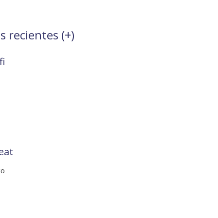
s recientes (
+
)
fi
eat
go