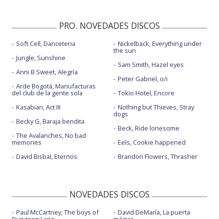
PRO. NOVEDADES DISCOS
Soft Cell, Danceteria
Nickelback, Everything under
the sun
Jungle, Sunshine
Sam Smith, Hazel eyes
Anni B Sweet, Alegría
Peter Gabriel, o/i
Arde Bogotá, Manufacturas
del club de la gente sola
Tokio Hotel, Encore
Kasabian, Act III
Nothing but Thieves, Stray
dogs
Becky G, Baraja bendita
Beck, Ride lonesome
The Avalanches, No bad
memories
Eels, Cookie happened
David Bisbal, Eternos
Brandon Flowers, Thrasher
NOVEDADES DISCOS
Paul McCartney, The boys of
David DeMaría, La puerta