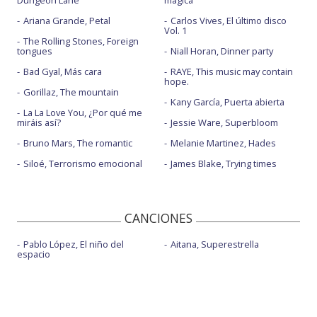
Dungeon Lane
mágica
Ariana Grande, Petal
Carlos Vives, El último disco
Vol. 1
The Rolling Stones, Foreign
tongues
Niall Horan, Dinner party
Bad Gyal, Más cara
RAYE, This music may contain
hope.
Gorillaz, The mountain
Kany García, Puerta abierta
La La Love You, ¿Por qué me
miráis así?
Jessie Ware, Superbloom
Bruno Mars, The romantic
Melanie Martinez, Hades
Siloé, Terrorismo emocional
James Blake, Trying times
CANCIONES
Pablo López, El niño del
Aitana, Superestrella
espacio