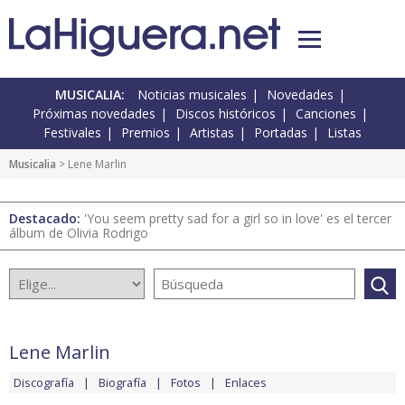
MUSICALIA:
Noticias musicales
Novedades
Próximas novedades
Discos históricos
Canciones
Festivales
Premios
Artistas
Portadas
Listas
Musicalia
> Lene Marlin
Destacado:
'You seem pretty sad for a girl so in love' es el tercer
álbum de Olivia Rodrigo
Lene Marlin
Discografía
Biografía
Fotos
Enlaces