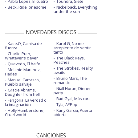
Pablo López, El cuatro
Toundra, Siete
Beck, Ride lonesome
Nickelback, Everything
under the sun
NOVEDADES DISCOS
Kase.O, Camisa de
Karol G, No me
fuerza
arrepiento de sentir
tanto
Charlie Puth,
Whatever's clever
The Black Keys,
Peaches!
Quevedo, El baifo
The Strokes, Reality
Melanie Martinez,
awaits
Hades
Bruno Mars, The
Manuel Carrasco,
romantic
Pueblo salvaje I
Niall Horan, Dinner
Gracie Abrams,
party
Daughter from hell
Bad Gyal, Más cara
Fangoria, La verdad o
la imaginación
Tyla, A*Pop
Holly Humberstone,
Kany García, Puerta
Cruel world
abierta
CANCIONES