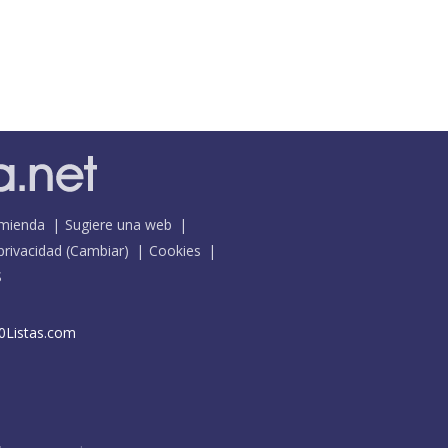
mienda
Sugiere una web
 privacidad
(
Cambiar
)
Cookies
S
0Listas.com