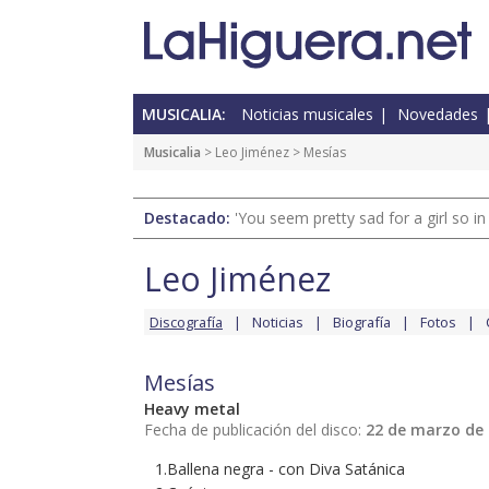
MUSICALIA:
Noticias musicales
Novedades
Musicalia
>
Leo Jiménez
> Mesías
Destacado:
'You seem pretty sad for a girl so in
Leo Jiménez
Discografía
Noticias
Biografía
Fotos
Mesías
Heavy metal
Fecha de publicación del disco:
22 de marzo de
1.Ballena negra - con Diva Satánica