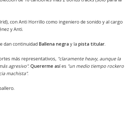
id), con Anti Horrillo como ingeniero de sonido y al cargo
nez y Anti.
que dan continuidad
Ballena negra
y la
pista titular
.
ortes más representativos,
"claramente heavy, aunque la
más agresivo"
.
Quererme así
es
"un medio tiempo rockero
ncia machista"
.
allero.