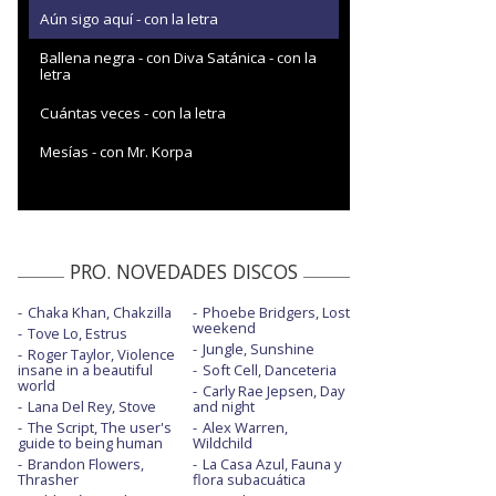
Aún sigo aquí - con la letra
Ballena negra - con Diva Satánica - con la
letra
Cuántas veces - con la letra
Mesías - con Mr. Korpa
PRO. NOVEDADES DISCOS
Chaka Khan, Chakzilla
Phoebe Bridgers, Lost
weekend
Tove Lo, Estrus
Jungle, Sunshine
Roger Taylor, Violence
insane in a beautiful
Soft Cell, Danceteria
world
Carly Rae Jepsen, Day
Lana Del Rey, Stove
and night
The Script, The user's
Alex Warren,
guide to being human
Wildchild
Brandon Flowers,
La Casa Azul, Fauna y
Thrasher
flora subacuática