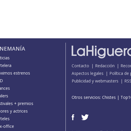
INEMANÍA
icias
telera
Contacto
Redacción
Reco
óximos estrenos
Aspectos legales
Política de
D
Publicidad y webmasters
RS
ances
ilers
Otros servicios:
Chistes
|
Top1
stivales + premios
ores y actrices
teles
x-office