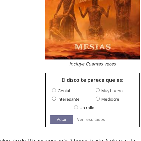
Incluye Cuantas veces
El disco te parece que es:
Genial
Muy bueno
Interesante
Mediocre
Un rollo
Votar
Ver resultados
colección de 10 canciones más 2 bonus tracks (solo para la