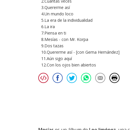
2.Cuántas veces
3.Quererme así
4.Un mundo loco
5.La era de la individualidad
6.La ira
7.Piensa en ti
8.Mesías - con Mr. Korpa
9.Dos tazas
10.Quererme así - [con Gema Hernández]
11.Aún sigo aquí
12.Con los ojos bien abiertos
Mesías
es un álbum de
Leo Jiménez
, una 