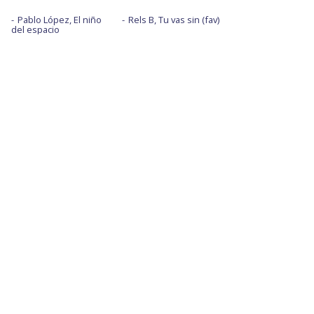
Pablo López, El niño
Rels B, Tu vas sin (fav)
del espacio