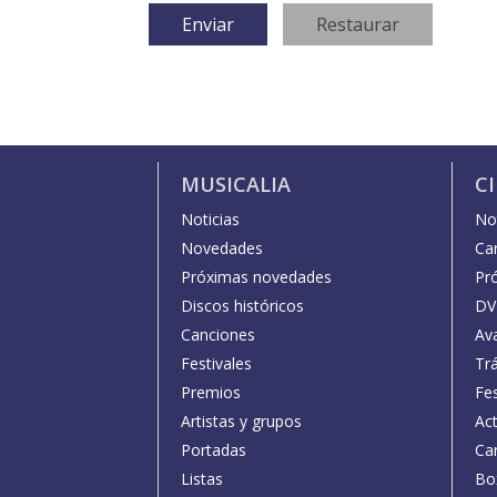
MUSICALIA
C
Noticias
Not
Novedades
Car
Próximas novedades
Pr
Discos históricos
DV
Canciones
Av
Festivales
Trá
Premios
Fe
Artistas y grupos
Act
Portadas
Car
Listas
Bo