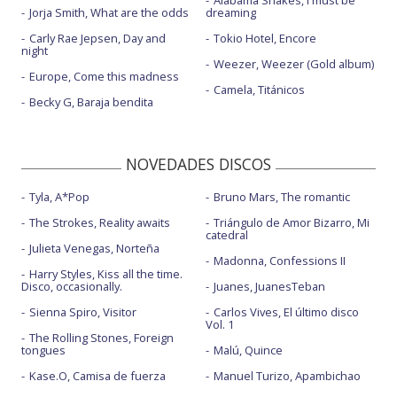
Alabama Shakes, I must be
Jorja Smith, What are the odds
dreaming
Carly Rae Jepsen, Day and
Tokio Hotel, Encore
night
Weezer, Weezer (Gold album)
Europe, Come this madness
Camela, Titánicos
Becky G, Baraja bendita
NOVEDADES DISCOS
Tyla, A*Pop
Bruno Mars, The romantic
The Strokes, Reality awaits
Triángulo de Amor Bizarro, Mi
catedral
Julieta Venegas, Norteña
Madonna, Confessions II
Harry Styles, Kiss all the time.
Disco, occasionally.
Juanes, JuanesTeban
Sienna Spiro, Visitor
Carlos Vives, El último disco
Vol. 1
The Rolling Stones, Foreign
tongues
Malú, Quince
Kase.O, Camisa de fuerza
Manuel Turizo, Apambichao