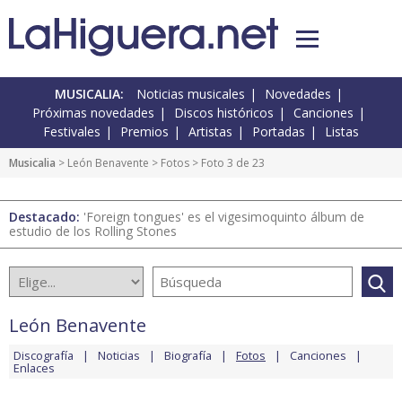
MUSICALIA:
Noticias musicales
Novedades
Próximas novedades
Discos históricos
Canciones
Festivales
Premios
Artistas
Portadas
Listas
Musicalia
>
León Benavente
>
Fotos
> Foto 3 de 23
Destacado:
'Foreign tongues' es el vigesimoquinto álbum de
estudio de los Rolling Stones
León Benavente
Discografía
Noticias
Biografía
Fotos
Canciones
Enlaces