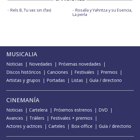
Rels B, Tu vas sin (fav)
Rosalía y Yahritza y su Esencia,
La perla
MUSICALIA
Noticias
Novedades
Próximas novedades
Discos históricos
Canciones
Festivales
Premios
Artistas y grupos
Portadas
Listas
Guía / directorio
CINEMANÍA
Noticias
Cartelera
Próximos estrenos
DVD
Avances
Tráilers
Festivales + premios
Actores y actrices
Carteles
Box-office
Guía / directorio