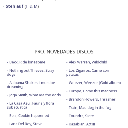
-
Steh auf
(
F & M
)
PRO. NOVEDADES DISCOS
Beck, Ride lonesome
Alex Warren, Wildchild
Nothing but Thieves, Stray
Los Zigarros, Carne con
dogs
patatas
Alabama Shakes, I must be
Weezer, Weezer (Gold album)
dreaming
Europe, Come this madness
Jorja Smith, What are the odds
Brandon Flowers, Thrasher
La Casa Azul, Fauna y flora
subacuática
Train, Mad dog in the fog
Eels, Cookie happened
Toundra, Siete
Lana Del Rey, Stove
Kasabian, Act III