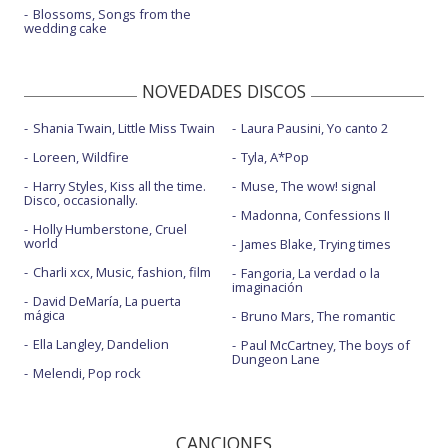
Blossoms, Songs from the
wedding cake
NOVEDADES DISCOS
Shania Twain, Little Miss Twain
Laura Pausini, Yo canto 2
Loreen, Wildfire
Tyla, A*Pop
Harry Styles, Kiss all the time.
Muse, The wow! signal
Disco, occasionally.
Madonna, Confessions II
Holly Humberstone, Cruel
world
James Blake, Trying times
Charli xcx, Music, fashion, film
Fangoria, La verdad o la
imaginación
David DeMaría, La puerta
mágica
Bruno Mars, The romantic
Ella Langley, Dandelion
Paul McCartney, The boys of
Dungeon Lane
Melendi, Pop rock
CANCIONES