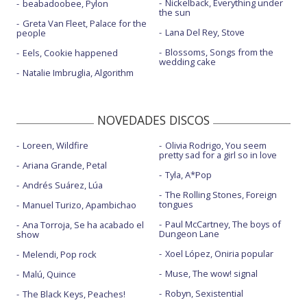
Nickelback, Everything under
beabadoobee, Pylon
the sun
Greta Van Fleet, Palace for the
Lana Del Rey, Stove
people
Blossoms, Songs from the
Eels, Cookie happened
wedding cake
Natalie Imbruglia, Algorithm
NOVEDADES DISCOS
Loreen, Wildfire
Olivia Rodrigo, You seem
pretty sad for a girl so in love
Ariana Grande, Petal
Tyla, A*Pop
Andrés Suárez, Lúa
The Rolling Stones, Foreign
tongues
Manuel Turizo, Apambichao
Paul McCartney, The boys of
Ana Torroja, Se ha acabado el
Dungeon Lane
show
Xoel López, Oniria popular
Melendi, Pop rock
Muse, The wow! signal
Malú, Quince
Robyn, Sexistential
The Black Keys, Peaches!