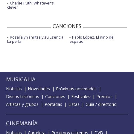
Charlie Puth, Whatever's
clever
CANCIONES
Rosalía y Yahritza y su Esencia,
Pablo López, El niño del
La perla
espacio
MUSICALIA
Noticias
Novedades
Próximas novedades
Discos históricos
Canciones
Festivales
Premios
Artistas y grupos
Portadas
Listas
Guía / directorio
CINEMANÍA
Noticias
Cartelera
Próximos estrenos
DVD