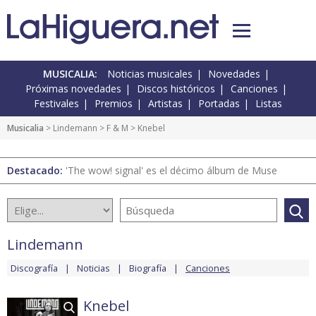
MUSICALIA:
Noticias musicales
Novedades
Próximas novedades
Discos históricos
Canciones
Festivales
Premios
Artistas
Portadas
Listas
Musicalia
>
Lindemann
>
F & M
> Knebel
Destacado:
'The wow! signal' es el décimo álbum de Muse
Lindemann
Discografía
Noticias
Biografía
Canciones
Knebel