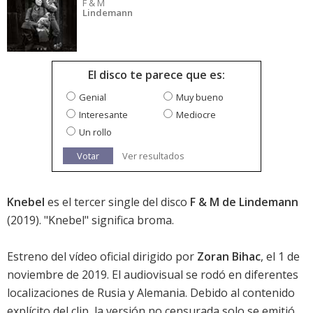
F & M
Lindemann
El disco te parece que es:
Genial
Muy bueno
Interesante
Mediocre
Un rollo
Votar
Ver resultados
Knebel
es el tercer single del disco
F & M de Lindemann
(2019). "Knebel" significa broma.
Estreno del vídeo oficial dirigido por
Zoran Bihac
, el 1 de
noviembre de 2019. El audiovisual se rodó en diferentes
localizaciones de Rusia y Alemania. Debido al contenido
explícito del clip, la versión no censurada solo se emitió