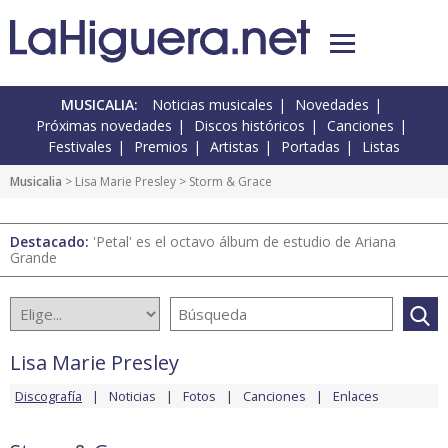
MUSICALIA:
Noticias musicales
Novedades
Próximas novedades
Discos históricos
Canciones
Festivales
Premios
Artistas
Portadas
Listas
Musicalia
>
Lisa Marie Presley
> Storm & Grace
Destacado:
'Petal' es el octavo álbum de estudio de Ariana
Grande
Lisa Marie Presley
Discografía
Noticias
Fotos
Canciones
Enlaces