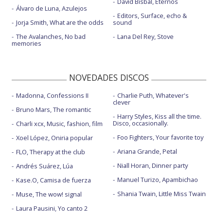
David Bisbal, Eternos
Álvaro de Luna, Azulejos
Editors, Surface, echo &
Jorja Smith, What are the odds
sound
The Avalanches, No bad
Lana Del Rey, Stove
memories
NOVEDADES DISCOS
Madonna, Confessions II
Charlie Puth, Whatever's
clever
Bruno Mars, The romantic
Harry Styles, Kiss all the time.
Disco, occasionally.
Charli xcx, Music, fashion, film
Foo Fighters, Your favorite toy
Xoel López, Oniria popular
Ariana Grande, Petal
FLO, Therapy at the club
Niall Horan, Dinner party
Andrés Suárez, Lúa
Manuel Turizo, Apambichao
Kase.O, Camisa de fuerza
Shania Twain, Little Miss Twain
Muse, The wow! signal
Laura Pausini, Yo canto 2