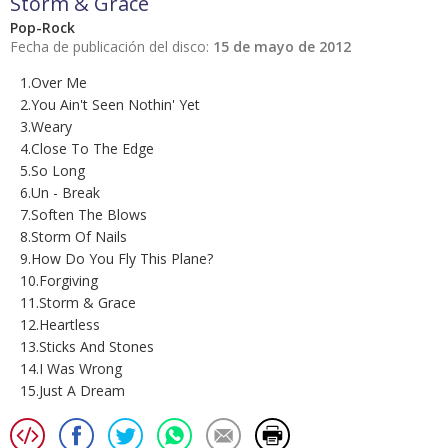
Storm & Grace
Pop-Rock
Fecha de publicación del disco:
15 de mayo de 2012
1.Over Me
2.You Ain't Seen Nothin' Yet
3.Weary
4.Close To The Edge
5.So Long
6.Un - Break
7.Soften The Blows
8.Storm Of Nails
9.How Do You Fly This Plane?
10.Forgiving
11.Storm & Grace
12.Heartless
13.Sticks And Stones
14.I Was Wrong
15.Just A Dream