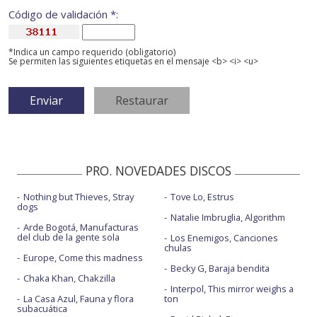
Código de validación *:
*Indica un campo requerido (obligatorio)
Se permiten las siguientes etiquetas en el mensaje <b> <i> <u>
PRO. NOVEDADES DISCOS
Nothing but Thieves, Stray
Tove Lo, Estrus
dogs
Natalie Imbruglia, Algorithm
Arde Bogotá, Manufacturas
del club de la gente sola
Los Enemigos, Canciones
chulas
Europe, Come this madness
Becky G, Baraja bendita
Chaka Khan, Chakzilla
Interpol, This mirror weighs a
La Casa Azul, Fauna y flora
ton
subacuática