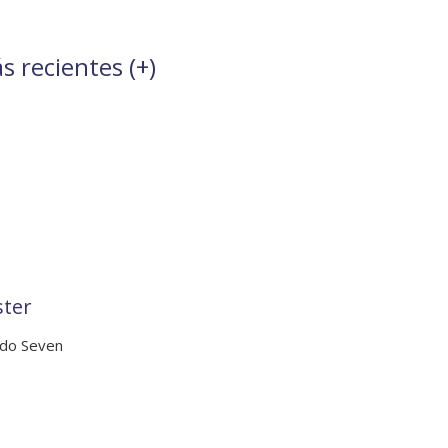
s recientes (
+
)
ster
ndo Seven