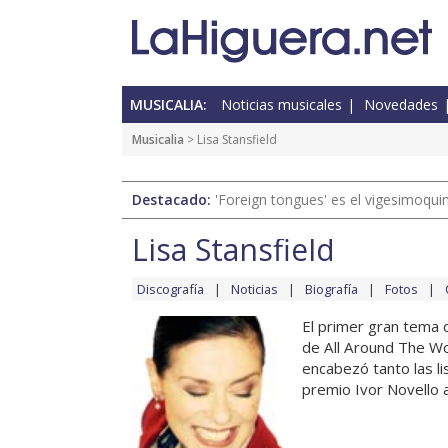
MUSICALIA:
Noticias musicales
Novedades
Musicalia
> Lisa Stansfield
Destacado:
'Foreign tongues' es el vigesimoqui
Lisa Stansfield
Discografía
Noticias
Biografía
Fotos
El primer gran tema d
de All Around The Wo
encabezó tanto las l
premio Ivor Novello a