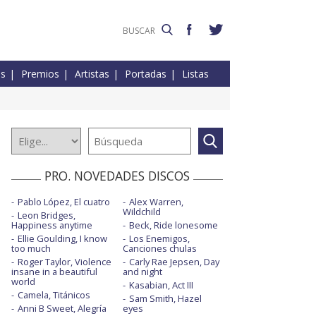
es
Premios
Artistas
Portadas
Listas
PRO. NOVEDADES DISCOS
Pablo López, El cuatro
Alex Warren,
Wildchild
Leon Bridges,
Happiness anytime
Beck, Ride lonesome
Ellie Goulding, I know
Los Enemigos,
too much
Canciones chulas
Roger Taylor, Violence
Carly Rae Jepsen, Day
insane in a beautiful
and night
world
Kasabian, Act III
Camela, Titánicos
Sam Smith, Hazel
Anni B Sweet, Alegría
eyes