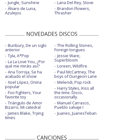
Jungle, Sunshine
Lana Del Rey, Stove
Álvaro de Luna,
Brandon Flowers,
Azulejos
Thrasher
NOVEDADES DISCOS
Bunbury, De un siglo
The Rolling Stones,
anterior
Foreign tongues
Tyla, A*Pop
Jessie Ware,
Superbloom
La La Love You, ¿Por
qué me miráis así?
Loreen, Wildfire
Ana Torroja, Se ha
Paul McCartney, The
acabado el show
boys of Dungeon Lane
Xoel López, Oniria
Melendi, Pop rock
popular
Harry Styles, Kiss all
Foo Fighters, Your
the time. Disco,
favorite toy
occasionally.
Triángulo de Amor
Manuel Carrasco,
Bizarro, Mi catedral
Pueblo salvaje I
James Blake, Trying
Juanes, JuanesTeban
times
CANCIONES