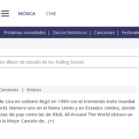
MÚSICA
CINE
Próximas novedades
Discos históricos
Canciones
Festival
nto álbum de estudio de los Rolling Stones
Canciones
Enlaces
e Lisa en solitario llegó en 1989 con el tremendo éxito mundial
rld. Número uno en el Reino Unido y en Estados Unidos, donde
istas de pop como las de R&B, All Around The World obtuvo un
 la Mejor Canción de... (
+
)