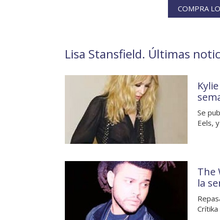
COMPRA LOS
Lisa Stansfield. Últimas noti
Kyli
sem
Se pub
Eels, y
The 
la s
Repasa
Crítika