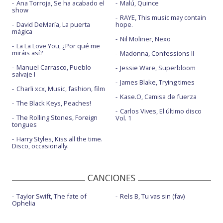
Ana Torroja, Se ha acabado el
Malú, Quince
show
RAYE, This music may contain
David DeMaría, La puerta
hope.
mágica
Nil Moliner, Nexo
La La Love You, ¿Por qué me
miráis así?
Madonna, Confessions II
Manuel Carrasco, Pueblo
Jessie Ware, Superbloom
salvaje I
James Blake, Trying times
Charli xcx, Music, fashion, film
Kase.O, Camisa de fuerza
The Black Keys, Peaches!
Carlos Vives, El último disco
The Rolling Stones, Foreign
Vol. 1
tongues
Harry Styles, Kiss all the time.
Disco, occasionally.
CANCIONES
Taylor Swift, The fate of
Rels B, Tu vas sin (fav)
Ophelia