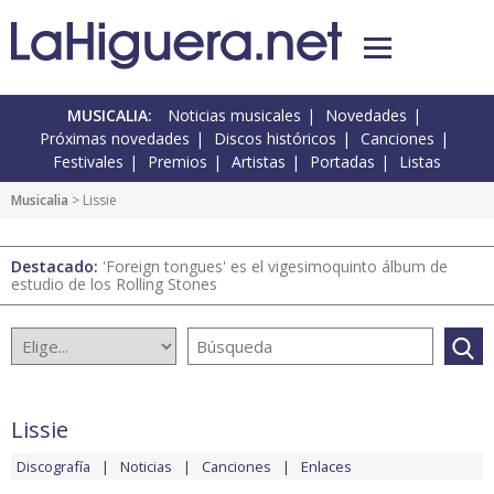
MUSICALIA:
Noticias musicales
Novedades
Próximas novedades
Discos históricos
Canciones
Festivales
Premios
Artistas
Portadas
Listas
Musicalia
> Lissie
Destacado:
'Foreign tongues' es el vigesimoquinto álbum de
estudio de los Rolling Stones
Lissie
Discografía
Noticias
Canciones
Enlaces