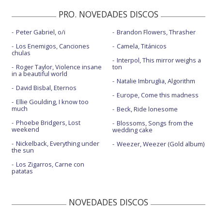
PRO. NOVEDADES DISCOS
Peter Gabriel, o/i
Brandon Flowers, Thrasher
Los Enemigos, Canciones
Camela, Titánicos
chulas
Interpol, This mirror weighs a
Roger Taylor, Violence insane
ton
in a beautiful world
Natalie Imbruglia, Algorithm
David Bisbal, Eternos
Europe, Come this madness
Ellie Goulding, I know too
much
Beck, Ride lonesome
Phoebe Bridgers, Lost
Blossoms, Songs from the
weekend
wedding cake
Nickelback, Everything under
Weezer, Weezer (Gold album)
the sun
Los Zigarros, Carne con
patatas
NOVEDADES DISCOS