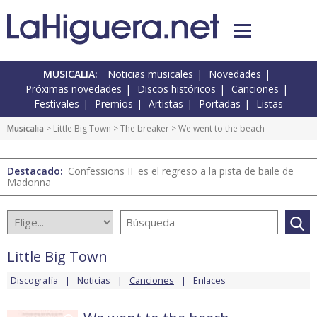
MUSICALIA:
Noticias musicales
Novedades
Próximas novedades
Discos históricos
Canciones
Festivales
Premios
Artistas
Portadas
Listas
Musicalia
>
Little Big Town
>
The breaker
> We went to the beach
Destacado:
'Confessions II' es el regreso a la pista de baile de
Madonna
Little Big Town
Discografía
Noticias
Canciones
Enlaces