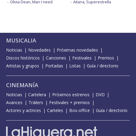
Olivia Dean, Man I need
Aitana, Superestrella
MUSICALIA
Noticias
Novedades
Próximas novedades
Discos históricos
Canciones
Festivales
Premios
Artistas y grupos
Portadas
Listas
Guía / directorio
CINEMANÍA
Noticias
Cartelera
Próximos estrenos
DVD
Avances
Tráilers
Festivales + premios
Actores y actrices
Carteles
Box-office
Guía / directorio