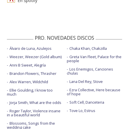
En Spotify
PRO. NOVEDADES DISCOS
Álvaro de Luna, Azulejos
Chaka Khan, Chakzilla
Weezer, Weezer (Gold album)
Greta Van Fleet, Palace for the
people
Anni B Sweet, Alegría
Los Enemigos, Canciones
chulas
Brandon Flowers, Thrasher
Lana Del Rey, Stove
Alex Warren, Wildchild
Ezra Collective, Here because
Ellie Goulding, I know too
of hope
much
Soft Cell, Danceteria
Jorja Smith, What are the odds
Tove Lo, Estrus
Roger Taylor, Violence insane
in a beautiful world
Blossoms, Songs from the
wedding cake