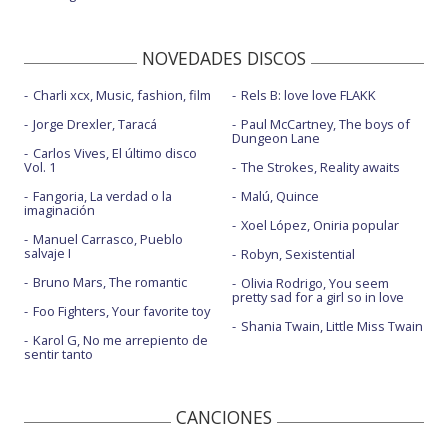
NOVEDADES DISCOS
Charli xcx, Music, fashion, film
Rels B: love love FLAKK
Jorge Drexler, Taracá
Paul McCartney, The boys of
Dungeon Lane
Carlos Vives, El último disco
Vol. 1
The Strokes, Reality awaits
Fangoria, La verdad o la
Malú, Quince
imaginación
Xoel López, Oniria popular
Manuel Carrasco, Pueblo
salvaje I
Robyn, Sexistential
Bruno Mars, The romantic
Olivia Rodrigo, You seem
pretty sad for a girl so in love
Foo Fighters, Your favorite toy
Shania Twain, Little Miss Twain
Karol G, No me arrepiento de
sentir tanto
CANCIONES