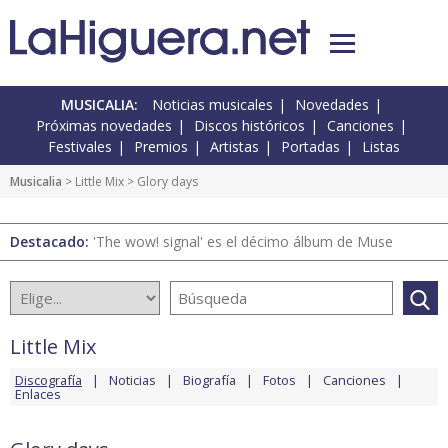
MUSICALIA:
Noticias musicales
Novedades
Próximas novedades
Discos históricos
Canciones
Festivales
Premios
Artistas
Portadas
Listas
Musicalia
>
Little Mix
> Glory days
Destacado:
'The wow! signal' es el décimo álbum de Muse
Little Mix
Discografía
Noticias
Biografía
Fotos
Canciones
Enlaces