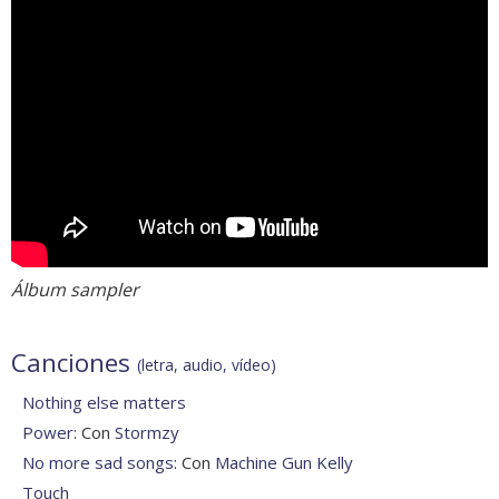
Álbum sampler
Canciones
(letra, audio, vídeo)
Nothing else matters
Power
: Con
Stormzy
No more sad songs
: Con
Machine Gun Kelly
Touch