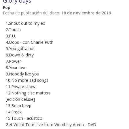
Glory days
Pop
Fecha de publicación del disco:
18 de noviembre de 2016
1.Shout out to my ex
2.Touch
3.F.U.
4.Oops - con Charlie Puth
5.You gotta not
6.Down & dirty
7.Power
8.Your love
9.Nobody like you
10.No more sad songs
11.Private show
12.Nothing else matters
[
edición deluxe
]
13.Beep beep
14.Freak
15.Touch - acústico
Get Weird Tour Live from Wembley Arena - DVD