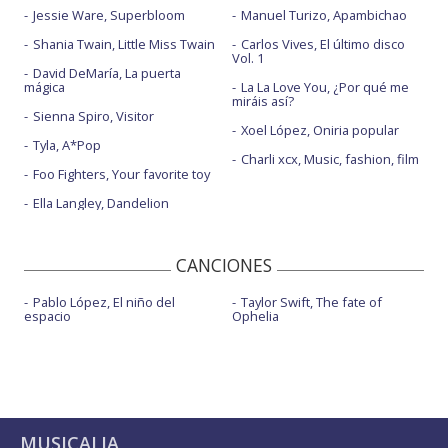
Jessie Ware, Superbloom
Manuel Turizo, Apambichao
Shania Twain, Little Miss Twain
Carlos Vives, El último disco
Vol. 1
David DeMaría, La puerta
mágica
La La Love You, ¿Por qué me
miráis así?
Sienna Spiro, Visitor
Xoel López, Oniria popular
Tyla, A*Pop
Charli xcx, Music, fashion, film
Foo Fighters, Your favorite toy
Ella Langley, Dandelion
CANCIONES
Pablo López, El niño del
Taylor Swift, The fate of
espacio
Ophelia
MUSICALIA