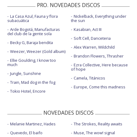
PRO. NOVEDADES DISCOS
Shout out to my ex - Honda Stage at iHeartRadio
La Casa Azul, Fauna y flora
Nickelback, Everything under
Shout out to my ex - Radio 1's Teen Awards 2016
subacuática
the sun
Touch
Arde Bogotá, Manufacturas
Kasabian, Act III
del club de la gente sola
Soft Cell, Danceteria
Touch - en la MTV
Becky G, Baraja bendita
Alex Warren, Wildchild
Touch - Live on the Honda Stage at iHeartRadio
Weezer, Weezer (Gold album)
Brandon Flowers, Thrasher
Ellie Goulding, I know too
Touch - Radio 1's Big Weekend 2017
much
Ezra Collective, Here because
of hope
Jungle, Sunshine
Camela, Titánicos
Train, Mad dog in the fog
Europe, Come this madness
Tokio Hotel, Encore
NOVEDADES DISCOS
Melanie Martinez, Hades
The Strokes, Reality awaits
Quevedo, El baifo
Muse, The wow! signal