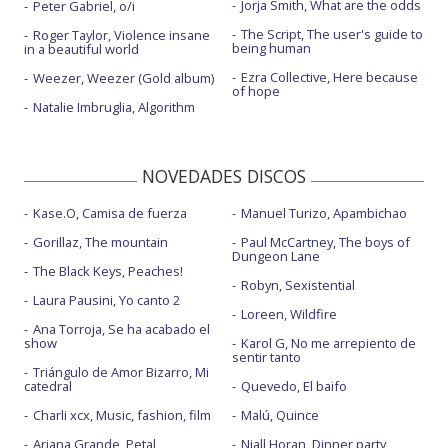
Jorja Smith, What are the odds
Peter Gabriel, o/i
The Script, The user's guide to
Roger Taylor, Violence insane
being human
in a beautiful world
Ezra Collective, Here because
Weezer, Weezer (Gold album)
of hope
Natalie Imbruglia, Algorithm
NOVEDADES DISCOS
Kase.O, Camisa de fuerza
Manuel Turizo, Apambichao
Gorillaz, The mountain
Paul McCartney, The boys of
Dungeon Lane
The Black Keys, Peaches!
Robyn, Sexistential
Laura Pausini, Yo canto 2
Loreen, Wildfire
Ana Torroja, Se ha acabado el
show
Karol G, No me arrepiento de
sentir tanto
Triángulo de Amor Bizarro, Mi
catedral
Quevedo, El baifo
Charli xcx, Music, fashion, film
Malú, Quince
Ariana Grande, Petal
Niall Horan, Dinner party