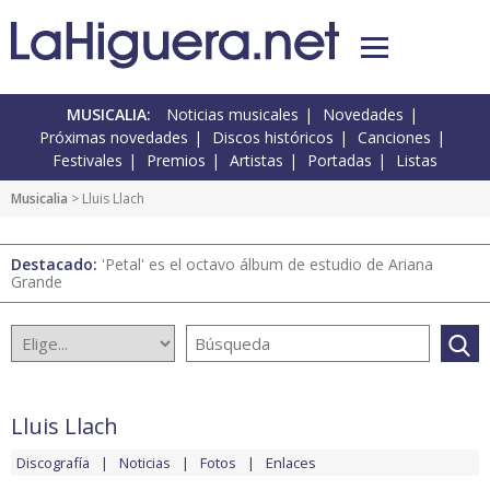
MUSICALIA:
Noticias musicales
Novedades
Próximas novedades
Discos históricos
Canciones
Festivales
Premios
Artistas
Portadas
Listas
Musicalia
> Lluis Llach
Destacado:
'Petal' es el octavo álbum de estudio de Ariana
Grande
Lluis Llach
Discografía
Noticias
Fotos
Enlaces