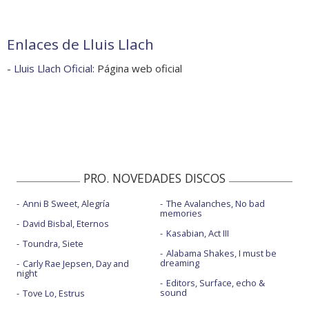
Enlaces de Lluis Llach
-
Lluis Llach Oficial
: Página web oficial
PRO. NOVEDADES DISCOS
Anni B Sweet, Alegría
The Avalanches, No bad
memories
David Bisbal, Eternos
Kasabian, Act III
Toundra, Siete
Alabama Shakes, I must be
dreaming
Carly Rae Jepsen, Day and
night
Editors, Surface, echo &
sound
Tove Lo, Estrus