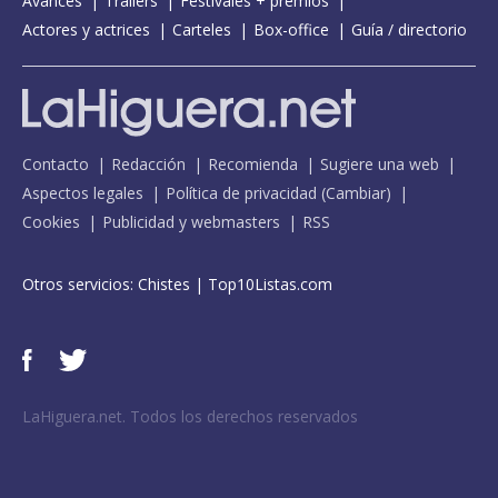
Avances
Tráilers
Festivales + premios
Actores y actrices
Carteles
Box-office
Guía / directorio
Contacto
Redacción
Recomienda
Sugiere una web
Aspectos legales
Política de privacidad
(
Cambiar
)
Cookies
Publicidad y webmasters
RSS
Otros servicios:
Chistes
|
Top10Listas.com
LaHiguera.net. Todos los derechos reservados