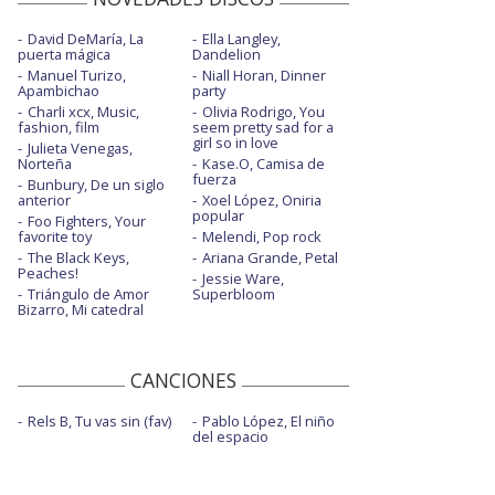
David DeMaría, La
Ella Langley,
puerta mágica
Dandelion
Manuel Turizo,
Niall Horan, Dinner
Apambichao
party
Charli xcx, Music,
Olivia Rodrigo, You
fashion, film
seem pretty sad for a
girl so in love
Julieta Venegas,
Norteña
Kase.O, Camisa de
fuerza
Bunbury, De un siglo
anterior
Xoel López, Oniria
popular
Foo Fighters, Your
favorite toy
Melendi, Pop rock
The Black Keys,
Ariana Grande, Petal
Peaches!
Jessie Ware,
Triángulo de Amor
Superbloom
Bizarro, Mi catedral
CANCIONES
Rels B, Tu vas sin (fav)
Pablo López, El niño
del espacio