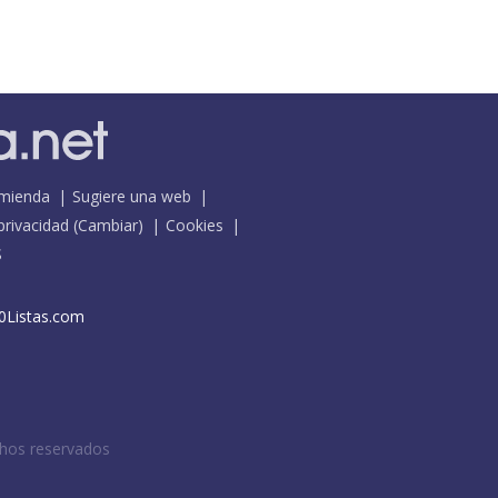
mienda
Sugiere una web
 privacidad
(
Cambiar
)
Cookies
S
0Listas.com
chos reservados