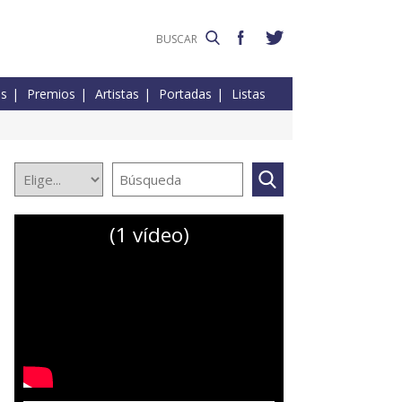
es
Premios
Artistas
Portadas
Listas
(1 vídeo)