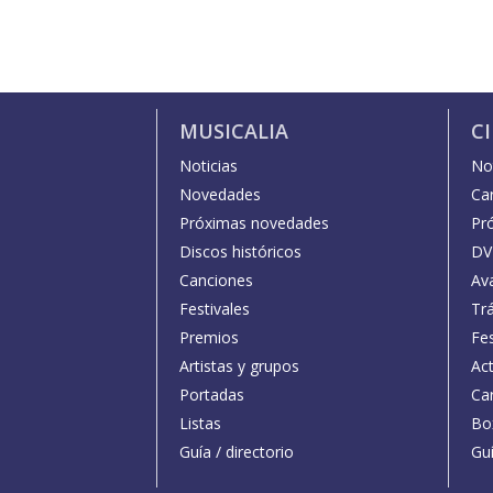
MUSICALIA
C
Noticias
Not
Novedades
Car
Próximas novedades
Pr
Discos históricos
DV
Canciones
Av
Festivales
Trá
Premios
Fe
Artistas y grupos
Act
Portadas
Car
Listas
Bo
Guía / directorio
Guí