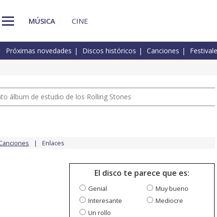
MÚSICA
CINE
Próximas novedades
Discos históricos
Canciones
Festival
nto álbum de estudio de los Rolling Stones
Canciones
Enlaces
El disco te parece que es:
Genial
Muy bueno
Interesante
Mediocre
Un rollo