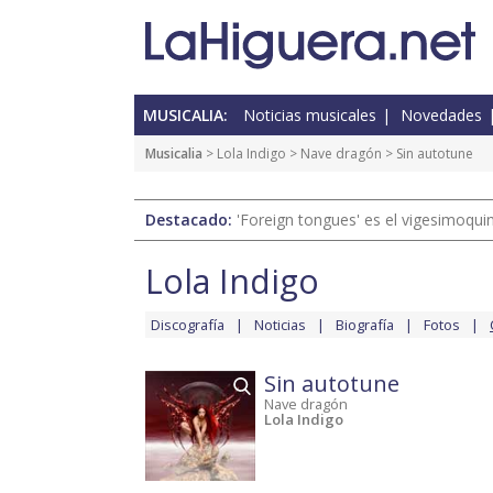
MUSICALIA:
Noticias musicales
Novedades
Musicalia
>
Lola Indigo
>
Nave dragón
> Sin autotune
Destacado:
'Foreign tongues' es el vigesimoqui
Lola Indigo
Discografía
Noticias
Biografía
Fotos
Sin autotune
Nave dragón
Lola Indigo