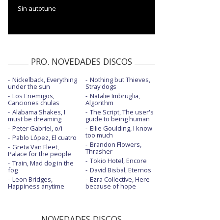
Sin autotune
PRO. NOVEDADES DISCOS
Nickelback, Everything
Nothing but Thieves,
under the sun
Stray dogs
Los Enemigos,
Natalie Imbruglia,
Canciones chulas
Algorithm
Alabama Shakes, I
The Script, The user's
must be dreaming
guide to being human
Peter Gabriel, o/i
Ellie Goulding, I know
too much
Pablo López, El cuatro
Brandon Flowers,
Greta Van Fleet,
Thrasher
Palace for the people
Tokio Hotel, Encore
Train, Mad dog in the
fog
David Bisbal, Eternos
Leon Bridges,
Ezra Collective, Here
Happiness anytime
because of hope
NOVEDADES DISCOS