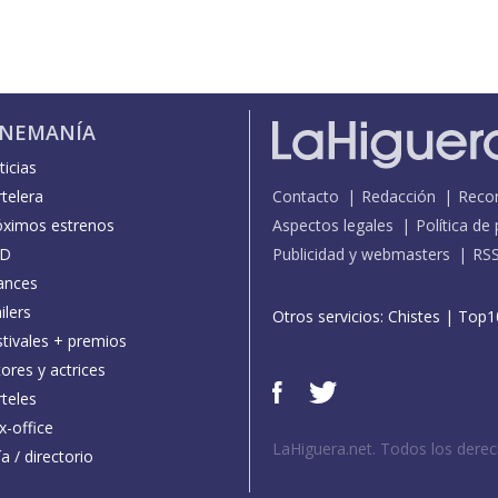
INEMANÍA
icias
telera
Contacto
Redacción
Reco
óximos estrenos
Aspectos legales
Política de
D
Publicidad y webmasters
RS
ances
ilers
Otros servicios:
Chistes
|
Top1
stivales + premios
ores y actrices
teles
x-office
LaHiguera.net. Todos los dere
a / directorio