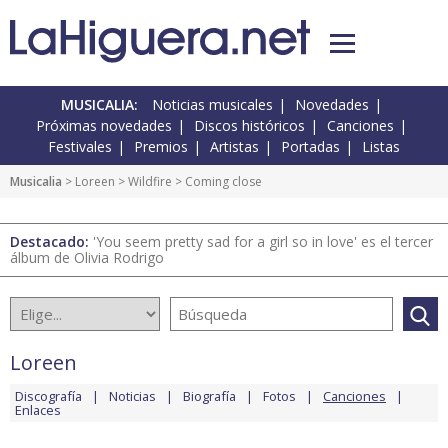
MUSICALIA:
Noticias musicales
Novedades
Próximas novedades
Discos históricos
Canciones
Festivales
Premios
Artistas
Portadas
Listas
Musicalia
>
Loreen
>
Wildfire
> Coming close
Destacado:
'You seem pretty sad for a girl so in love' es el tercer
álbum de Olivia Rodrigo
Loreen
Discografía
Noticias
Biografía
Fotos
Canciones
Enlaces