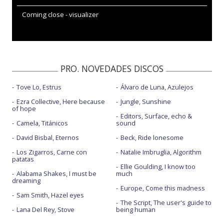
Coming close - visualizer
PRO. NOVEDADES DISCOS
Tove Lo, Estrus
Álvaro de Luna, Azulejos
Ezra Collective, Here because
Jungle, Sunshine
of hope
Editors, Surface, echo &
Camela, Titánicos
sound
David Bisbal, Eternos
Beck, Ride lonesome
Los Zigarros, Carne con
Natalie Imbruglia, Algorithm
patatas
Ellie Goulding, I know too
Alabama Shakes, I must be
much
dreaming
Europe, Come this madness
Sam Smith, Hazel eyes
The Script, The user's guide to
Lana Del Rey, Stove
being human