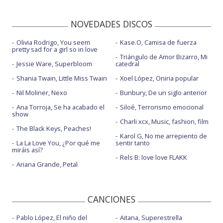
NOVEDADES DISCOS
Olivia Rodrigo, You seem
Kase.O, Camisa de fuerza
pretty sad for a girl so in love
Triángulo de Amor Bizarro, Mi
Jessie Ware, Superbloom
catedral
Shania Twain, Little Miss Twain
Xoel López, Oniria popular
Nil Moliner, Nexo
Bunbury, De un siglo anterior
Ana Torroja, Se ha acabado el
Siloé, Terrorismo emocional
show
Charli xcx, Music, fashion, film
The Black Keys, Peaches!
Karol G, No me arrepiento de
La La Love You, ¿Por qué me
sentir tanto
miráis así?
Rels B: love love FLAKK
Ariana Grande, Petal
CANCIONES
Pablo López, El niño del
Aitana, Superestrella