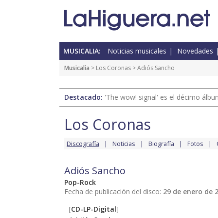
MUSICALIA:
Noticias musicales
Novedades
Musicalia
>
Los Coronas
> Adiós Sancho
Destacado:
'The wow! signal' es el décimo álb
Los Coronas
Discografía
Noticias
Biografía
Fotos
Adiós Sancho
Pop-Rock
Fecha de publicación del disco:
29 de enero de 
[
CD-LP-Digital
]