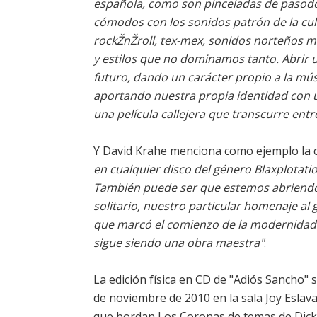
española, como son pinceladas de pasod
cómodos con los sonidos patrón de la cu
rockŽnŽroll, tex-mex, sonidos norteños me
y estilos que no dominamos tanto. Abrir 
futuro, dando un carácter propio a la mús
aportando nuestra propia identidad con 
una película callejera que transcurre ent
Y David Krahe menciona como ejemplo la 
en cualquier disco del género Blaxplotati
También puede ser que estemos abriendo 
solitario, nuestro particular homenaje al
que marcó el comienzo de la modernidad 
sigue siendo una obra maestra"
.
La edición física en CD de "Adiós Sancho"
de noviembre de 2010 en la sala Joy Eslav
que bordan Los Coronas de temas de Dick 