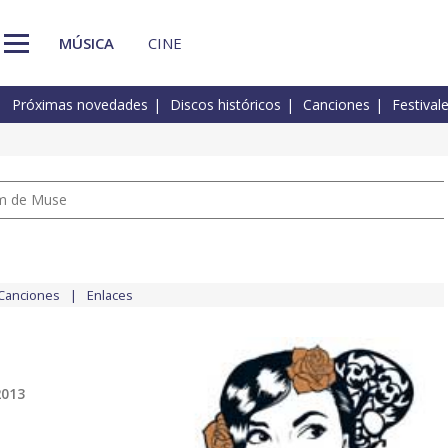
MÚSICA
CINE
Próximas novedades
Discos históricos
Canciones
Festival
um de Muse
Canciones
Enlaces
2013