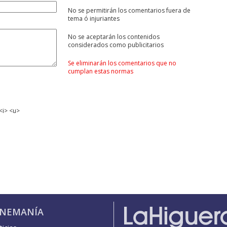
No se permitirán los comentarios fuera de
tema ó injuriantes
No se aceptarán los contenidos
considerados como publicitarios
Se eliminarán los comentarios que no
cumplan estas normas
<i> <u>
INEMANÍA