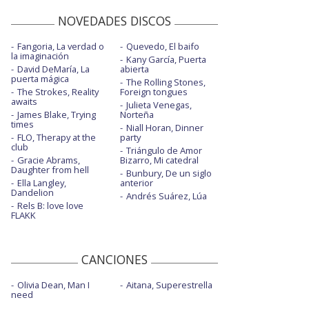
NOVEDADES DISCOS
Fangoria, La verdad o
Quevedo, El baifo
la imaginación
Kany García, Puerta
David DeMaría, La
abierta
puerta mágica
The Rolling Stones,
The Strokes, Reality
Foreign tongues
awaits
Julieta Venegas,
James Blake, Trying
Norteña
times
Niall Horan, Dinner
FLO, Therapy at the
party
club
Triángulo de Amor
Gracie Abrams,
Bizarro, Mi catedral
Daughter from hell
Bunbury, De un siglo
Ella Langley,
anterior
Dandelion
Andrés Suárez, Lúa
Rels B: love love
FLAKK
CANCIONES
Olivia Dean, Man I
Aitana, Superestrella
need