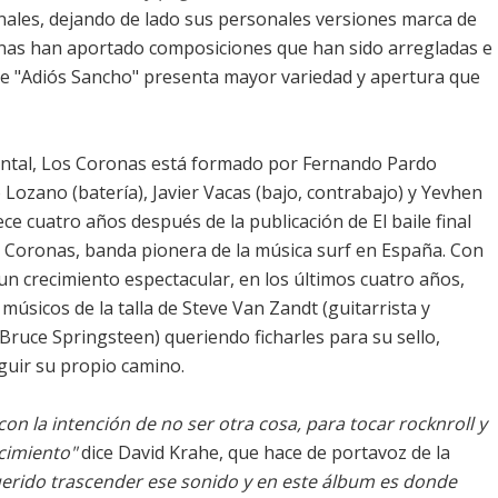
ales, dejando de lado sus personales versiones marca de
ronas han aportado composiciones que han sido arregladas e
que "Adiós Sancho" presenta mayor variedad y apertura que
ental, Los Coronas está formado por Fernando Pardo
o Lozano (batería), Javier Vacas (bajo, contrabajo) y Yevhen
e cuatro años después de la publicación de El baile final
os Coronas, banda pionera de la música surf en España. Con
n crecimiento espectacular, en los últimos cuatro años,
úsicos de la talla de Steve Van Zandt (guitarrista y
ruce Springsteen) queriendo ficharles para su sello,
guir su propio camino.
la intención de no ser otra cosa, para tocar rocknroll y
cimiento"
dice David Krahe, que hace de portavoz de la
erido trascender ese sonido y en este álbum es donde