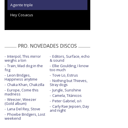
Agente triple
Hey Cosacus
PRO. NOVEDADES DISCOS
Interpol, This mirror
Editors, Surface, echo
weighs a ton
& sound
Train, Mad dog in the
Ellie Goulding, I know
fog
too much
Leon Bridges,
Tove Lo, Estrus
Happiness anytime
Nothing but Thieves,
Chaka Khan, Chakzilla
Stray dogs
Europe, Come this
Jungle, Sunshine
madness
Camela, Titánicos
Weezer, Weezer
Peter Gabriel, o/i
(Gold album)
Carly Rae Jepsen, Day
Lana Del Rey, Stove
and night
Phoebe Bridgers, Lost
weekend