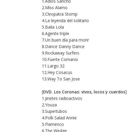
1.Adiós Sancho
2.Miss Alamo
3.Cleopatra Stomp
4.La leyenda del solitario
5.Baila Lola
6.Agente triple
7.Un buen día para morir
8.Dance Danny Dance
9.Rockaway Surfers
10.Fuerte Comansi
11.Largo 32
12.Hey Cosacus
13.Way To San Jose
[
DVD. Los Coronas: vivos, locos y cuerdos
]
1.Jinetes radioactivos
2.Youza
3.Supertubos
4.Polk Salad Annie
5.Flamenco
6.The Wedge