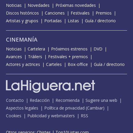
Noticias
Novedades
Próximas novedades
Discos históricos
Canciones
Festivales
Premios
Artistas y grupos
Portadas
Listas
Guía / directorio
CINEMANÍA
Noticias
Cartelera
Próximos estrenos
DVD
Avances
Tráilers
Festivales + premios
Actores y actrices
Carteles
Box-office
Guía / directorio
Contacto
Redacción
Recomienda
Sugiere una web
Aspectos legales
Política de privacidad
(
Cambiar
)
Cookies
Publicidad y webmasters
RSS
Otros servicios:
Chistes
|
Top10Listas.com