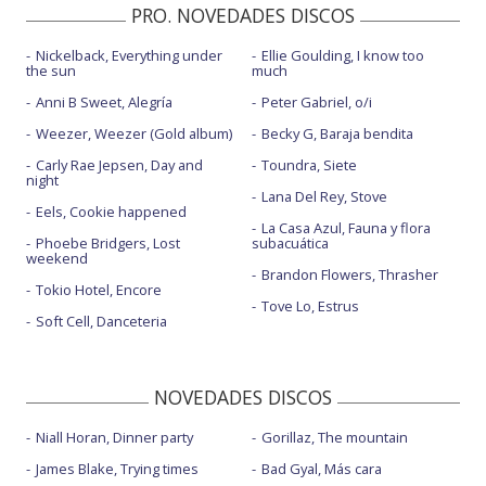
PRO. NOVEDADES DISCOS
Nickelback, Everything under
Ellie Goulding, I know too
the sun
much
Anni B Sweet, Alegría
Peter Gabriel, o/i
Weezer, Weezer (Gold album)
Becky G, Baraja bendita
Carly Rae Jepsen, Day and
Toundra, Siete
night
Lana Del Rey, Stove
Eels, Cookie happened
La Casa Azul, Fauna y flora
Phoebe Bridgers, Lost
subacuática
weekend
Brandon Flowers, Thrasher
Tokio Hotel, Encore
Tove Lo, Estrus
Soft Cell, Danceteria
NOVEDADES DISCOS
Niall Horan, Dinner party
Gorillaz, The mountain
James Blake, Trying times
Bad Gyal, Más cara