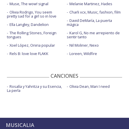
Muse, The wow! signal
Melanie Martinez, Hades
Olivia Rodrigo, You seem
Charli xcx, Music, fashion, film
pretty sad for a girl so in love
David DeMaría, La puerta
Ella Langley, Dandelion
mágica
The Rolling Stones, Foreign
Karol G, No me arrepiento de
tongues
sentir tanto
Xoel López, Oniria popular
Nil Moliner, Nexo
Rels B: love love FLAKK
Loreen, Wildfire
CANCIONES
Rosalía y Yahritza y su Esencia,
Olivia Dean, Man I need
La perla
MUSICALIA