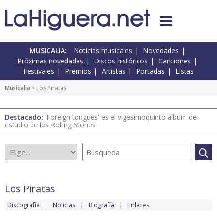
MUSICALIA:
Noticias musicales
Novedades
Próximas novedades
Discos históricos
Canciones
Festivales
Premios
Artistas
Portadas
Listas
Musicalia
> Los Piratas
Destacado:
'Foreign tongues' es el vigesimoquinto álbum de
estudio de los Rolling Stones
Los Piratas
Discografía
Noticias
Biografía
Enlaces