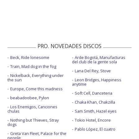
PRO. NOVEDADES DISCOS
Beck, Ride lonesome
Arde Bogotá, Manufacturas
del club de la gente sola
Train, Mad dog in the fog
Lana Del Rey, Stove
Nickelback, Everything under
the sun
Leon Bridges, Happiness
anytime
Europe, Come this madness
Soft Cell, Danceteria
beabadoobee, Pylon
Chaka Khan, Chakzilla
Los Enemigos, Canciones
chulas
Sam Smith, Hazel eyes
Nothing but Thieves, Stray
Tokio Hotel, Encore
dogs
Pablo López, El cuatro
Greta Van Fleet, Palace for the
people