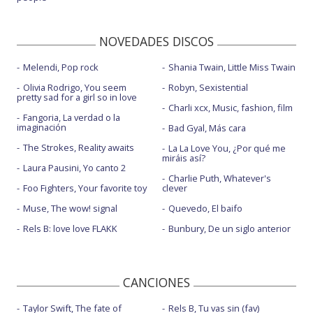
NOVEDADES DISCOS
Melendi, Pop rock
Shania Twain, Little Miss Twain
Olivia Rodrigo, You seem
Robyn, Sexistential
pretty sad for a girl so in love
Charli xcx, Music, fashion, film
Fangoria, La verdad o la
imaginación
Bad Gyal, Más cara
The Strokes, Reality awaits
La La Love You, ¿Por qué me
miráis así?
Laura Pausini, Yo canto 2
Charlie Puth, Whatever's
Foo Fighters, Your favorite toy
clever
Muse, The wow! signal
Quevedo, El baifo
Rels B: love love FLAKK
Bunbury, De un siglo anterior
CANCIONES
Taylor Swift, The fate of
Rels B, Tu vas sin (fav)