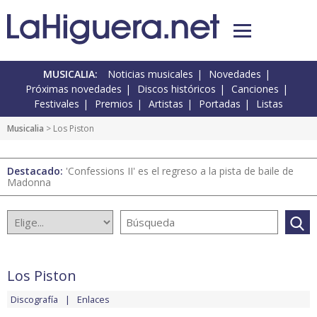
MUSICALIA:
Noticias musicales
Novedades
Próximas novedades
Discos históricos
Canciones
Festivales
Premios
Artistas
Portadas
Listas
Musicalia
> Los Piston
Destacado:
'Confessions II' es el regreso a la pista de baile de
Madonna
Los Piston
Discografía
Enlaces