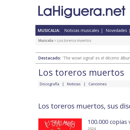
MUSICALIA:
Noticias musicales
Novedades
Musicalia
> Los toreros muertos
Destacado:
'The wow! signal' es el décimo álb
Los toreros muertos
Discografía
Noticias
Canciones
Los toreros muertos, sus di
100.000 copias
2024