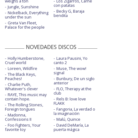
weighs a ton
Los Zigarros, Carne
con patatas
Jungle, Sunshine
Becky G, Baraja
Nickelback, Everything
bendita
under the sun
Greta Van Fleet,
Palace for the people
NOVEDADES DISCOS
Holly Humberstone,
Laura Pausini, Yo
Cruel world
canto 2
Loreen, Wildfire
Muse, The wow!
signal
The Black Keys,
Peaches!
Bunbury, De un siglo
anterior
Charlie Puth,
Whatever's clever
FLO, Therapy at the
club
RAYE, This music may
contain hope.
Rels B: love love
FLAKK
The Rolling Stones,
Foreign tongues
Fangoria, La verdad o
la imaginación
Madonna,
Confessions II
Malú, Quince
Foo Fighters, Your
David DeMaría, La
favorite toy
puerta mágica