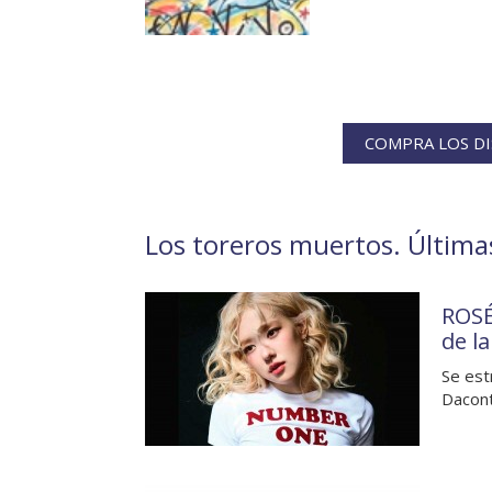
COMPRA LOS D
Los toreros muertos. Últimas
ROSÉ
de l
Se est
Dacont