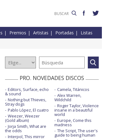
es
Premios
Artistas
Portadas
Listas
PRO. NOVEDADES DISCOS
Editors, Surface, echo
Camela, Titánicos
& sound
Alex Warren,
Nothing but Thieves,
Wildchild
Stray dogs
Roger Taylor, Violence
Pablo López, El cuatro
insane in a beautiful
world
Weezer, Weezer
(Gold album)
Europe, Come this
madness
Jorja Smith, What are
the odds
The Script, The user's
guide to being human
Interpol, This mirror