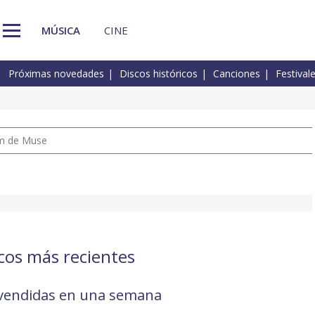
MÚSICA
CINE
Próximas novedades
Discos históricos
Canciones
Festival
um de Muse
scos más recientes
 vendidas en una semana