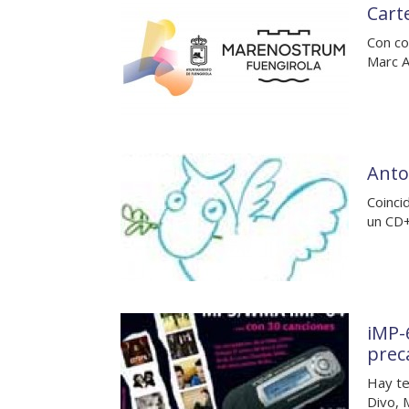
Cart
Con co
Marc A
Anto
Coinci
un CD+
iMP-
prec
Hay te
Divo, 