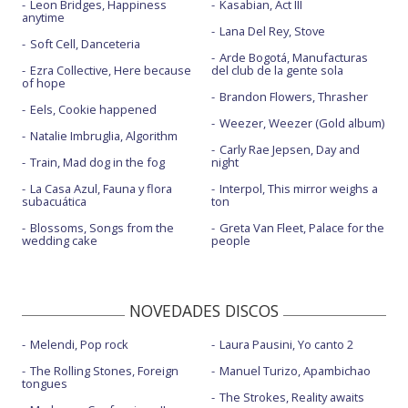
Leon Bridges, Happiness
Kasabian, Act III
anytime
Lana Del Rey, Stove
Soft Cell, Danceteria
Arde Bogotá, Manufacturas
Ezra Collective, Here because
del club de la gente sola
of hope
Brandon Flowers, Thrasher
Eels, Cookie happened
Weezer, Weezer (Gold album)
Natalie Imbruglia, Algorithm
Carly Rae Jepsen, Day and
Train, Mad dog in the fog
night
La Casa Azul, Fauna y flora
Interpol, This mirror weighs a
subacuática
ton
Blossoms, Songs from the
Greta Van Fleet, Palace for the
wedding cake
people
NOVEDADES DISCOS
Melendi, Pop rock
Laura Pausini, Yo canto 2
The Rolling Stones, Foreign
Manuel Turizo, Apambichao
tongues
The Strokes, Reality awaits