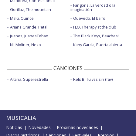
Madonna, Confessions II
Fangoria, La verdad o la
Gorillaz, The mountain
imaginación
Malú, Quince
Quevedo, El baifo
Ariana Grande, Petal
FLO, Therapy at the club
Juanes, JuanesTeban
The Black Keys, Peaches!
Nil Moliner, Nexo
Kany García, Puerta abierta
CANCIONES
Aitana, Superestrella
Rels B, Tu vas sin (fav)
MUSICALIA
Noticias
Novedades
Próximas novedades
Discos históricos
Canciones
Festivales
Premios