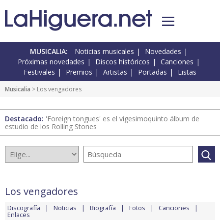
MUSICALIA:
Noticias musicales
Novedades
Próximas novedades
Discos históricos
Canciones
Festivales
Premios
Artistas
Portadas
Listas
Musicalia
> Los vengadores
Destacado:
'Foreign tongues' es el vigesimoquinto álbum de
estudio de los Rolling Stones
Los vengadores
Discografía
Noticias
Biografía
Fotos
Canciones
Enlaces