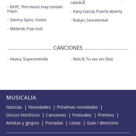
catedral
RAYE, This music may contain
hope.
Kany García, Puerta abierta
Sienna Spiro, Visitor
Robyn, Sexistential
Melendi, Pop rock
CANCIONES
Aitana, Superestrella
Rels B, Tu vas sin (fav)
MUSICALIA
Noticias
Novedades
Próximas novedades
Discos históricos
Canciones
Festivales
Premios
Artistas y grupos
Portadas
Listas
Guía / directorio