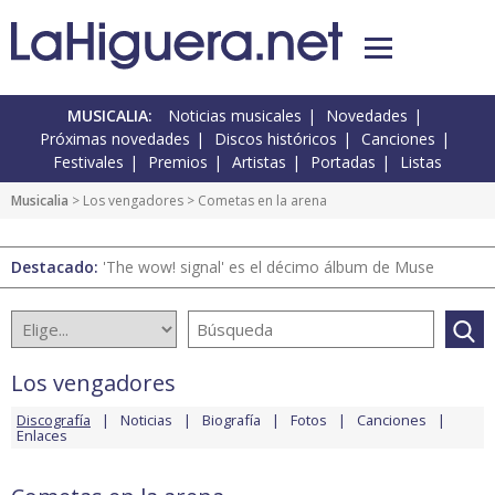
MUSICALIA:
Noticias musicales
Novedades
Próximas novedades
Discos históricos
Canciones
Festivales
Premios
Artistas
Portadas
Listas
Musicalia
>
Los vengadores
> Cometas en la arena
Destacado:
'The wow! signal' es el décimo álbum de Muse
Los vengadores
Discografía
Noticias
Biografía
Fotos
Canciones
Enlaces