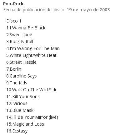
Pop-Rock
Fecha de publicación del disco:
19 de mayo de 2003
Disco 1
1.I Wanna Be Black
2.Sweet Jane
3.Rock N Roll
4.I'm Waiting For The Man
5.White Light/White Heat
6.Street Hassle
7.Berlin
8.Caroline Says
9.The Kids
10.Walk On The Wild Side
11.Kill Your Sons
12. Vicious
13.Blue Mask
14.I'll Be Your Mirror (live)
15.Magic and Loss
16.Ecstasy