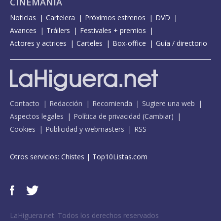
CINEMANÍA
Noticias
Cartelera
Próximos estrenos
DVD
Avances
Tráilers
Festivales + premios
Actores y actrices
Carteles
Box-office
Guía / directorio
Contacto
Redacción
Recomienda
Sugiere una web
Aspectos legales
Política de privacidad
(
Cambiar
)
Cookies
Publicidad y webmasters
RSS
Otros servicios:
Chistes
|
Top10Listas.com
LaHiguera.net. Todos los derechos reservados