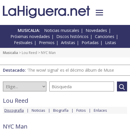
MUSICALIA:
Noticias musicales
Novedades
Próximas novedades
Discos históricos
Canciones
Festivales
Premios
Artistas
Portadas
Listas
Musicalia
>
Lou Reed
> NYC Man
Destacado:
'The wow! signal' es el décimo álbum de Muse
Lou Reed
Discografía
Noticias
Biografía
Fotos
Enlaces
NYC Man