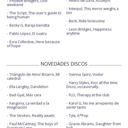
Álvaro de Luna, Azulejos
Phoebe Bridgers, Lost
weekend
Interpol, This mirror weighs a
ton
The Script, The user's guide to
being human
Beck, Ride lonesome
Becky G, Baraja bendita
Leon Bridges, Happiness
anytime
Pablo López, El cuatro
Ezra Collective, Here because
of hope
NOVEDADES DISCOS
Triángulo de Amor Bizarro, Mi
Sienna Spiro, Visitor
catedral
Harry Styles, Kiss all the time.
Ella Langley, Dandelion
Disco, occasionally.
Bad Gyal, Más cara
FLO, Therapy at the club
Fangoria, La verdad o la
Karol G, No me arrepiento de
imaginación
sentir tanto
The Strokes, Reality awaits
Tyla, A*Pop
Paul McCartney, The boys of
Gracie Abrams, Daughter from
Dungeon Lane
hell